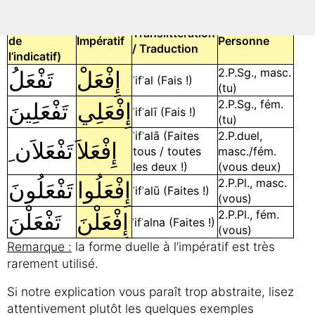
(Inaccompli
Translittération
de
Impératif
Personne
/ Traduction
l’indicatif)
2.P.Sg., masc.
إِفْعَلْ
تَفْعَلُ
ʾifʿal (Fais !)
(tu)
2.P.Sg., fém.
إِفْعَلِي
تَفْعَلِينَ
ʾifʿalī (Fais !)
(tu)
ʾifʿalā (Faites
2.P.duel,
إِفْعَلاَ
تَفْعَلاَن
ﹺ
tous / toutes
masc./fém.
les deux !)
(vous deux)
2.P.Pl., masc.
إِفْعَلُوا
تَفْعَلُونَ
ʾifʿalū (Faites !)
(vous)
2.P.Pl., fém.
إِفْعَلْنَ
تَفْعَلْنَ
ʾifʿalna (Faites !)
(vous)
Remarque :
la forme duelle à l’impératif est très
rarement utilisé.
Si notre explication vous paraît trop abstraite, lisez
attentivement plutôt les quelques exemples