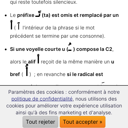
qui reste toutefois silencieux.
تَـ
Le
préfixe
(ta) est omis et remplacé par un
ٱ
أ
(
l'intérieur de la phrase si le mot
précédent se termine par une consonne).
ـُ
Si une voyelle courte u (
) compose la C2
,
أ
alors le
alif
reçoit de la même manière un
u
أُ
bref
(
) ; en revanche
si le radical est
ـِ
ـَ
composé
des voyelles courtes
a ou i (
ou
),
Paramètres des cookies : conformément à notre
إِ
politique de confidentialité
, nous utilisons des
alors le
alif
reçoit la
voyelle brève
i (soit
).
cookies pour améliorer votre expérience utilisation
ainsi qu'à des fins marketing et d'analyse.
Nous vous montrons la construction de l’impératif
Tout rejeter
Tout accepter »
فَعَلَ
de nouveau à l’aide du verbe « faire » [
].