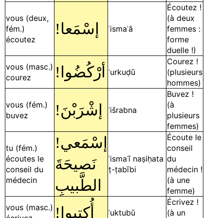
Écoutez !
vous (deux,
(à deux
!
إسْمَعا
fém.)
ʾismaʿā
femmes :
écoutez
forme
duelle !)
Courez !
vous (masc.)
!
أرْكُضُوا
ʾurkuḍū
(plusieurs
courez
hommes)
Buvez !
vous (fém.)
(à
!
إشْرَبْنَ
ʾišrabna
buvez
plusieurs
femmes)
Écoute le
!
إسْمَعي
tu (fém.)
conseil
écoutes le
ʾismaʿī naṣiḥata
du
نَصيحَةَ
conseil du
ṭ-ṭabībi
médecin !
médecin
(à une
الطَّبيبِ
femme)
Écrivez !
vous (masc.)
!
أُكتبوا
ʾuktubū
(à un