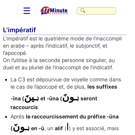
☰
L’impératif
L’impératif est le quatrième mode de l’inaccompli
en arabe – après l’indicatif, le subjonctif, et
l’apocopé.
On l’utilise à la seconde personne singulier, au
duel et au pluriel de l’inaccompli de l’indicatif.
La C3 est dépourvue de voyelle comme dans
le cas de l’apocopé et, de plus,
les suffixes
ـونَ
ـينَ
-īna (
) et -ūna (
) seront
raccourcis
.
Après
le raccourcissement du préfixe -ūna
ا
ـونَ
(
) en -ū
, un
alif
(
) y est associé, mais