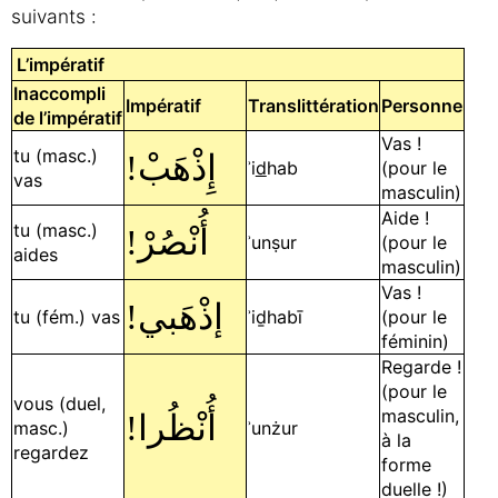
suivants :
L’impératif
Inaccompli
Impératif
Translittération
Personne
de l’impératif
Vas !
tu (masc.)
!
إِذْهَبْ
ʾi
d
hab
(pour le
vas
masculin)
Aide !
tu (masc.)
!
أُنْصُرْ
ʾunṣur
(pour le
aides
masculin)
Vas !
!
إذْهَبي
tu (fém.) vas
ʾiḏhabī
(pour le
féminin)
Regarde !
(pour le
vous (duel,
masculin,
!
أُنْظُرا
masc.)
ʾunżur
à la
regardez
forme
duelle !)