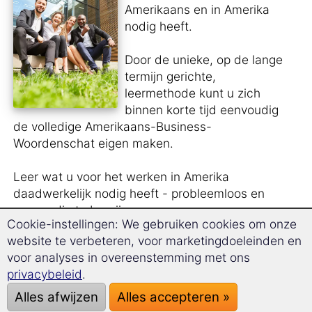
Amerikaans en in Amerika
nodig heeft.
Door de unieke, op de lange
termijn gerichte,
leermethode kunt u zich
binnen korte tijd eenvoudig
de volledige Amerikaans-Business-
Woordenschat eigen maken.
Leer wat u voor het werken in Amerika
daadwerkelijk nodig heeft - probleemloos en
eenvoudig te begrijpen.
Cookie-instellingen: We gebruiken cookies om onze
website te verbeteren, voor marketingdoeleinden en
U leert zakelijke brieven in het Amerikaans te
voor analyses in overeenstemming met ons
schrijven.
privacybeleid
.
Succesvol in het Amerikaans redeneren.
Alles afwijzen
Alles accepteren »
Leer uw mening in het Amerikaans formuleren.