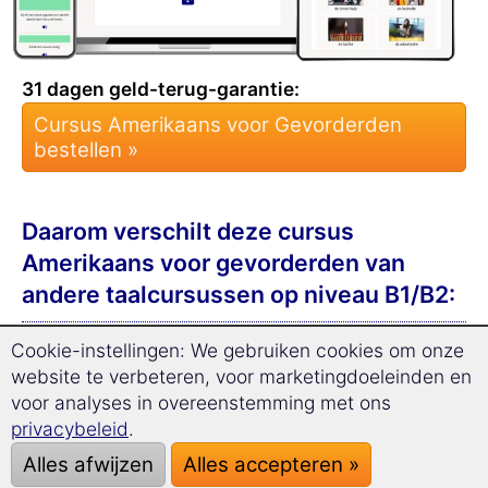
31 dagen geld-terug-garantie:
Cursus Amerikaans voor Gevorderden
bestellen »
Daarom verschilt deze cursus
Amerikaans voor gevorderden van
andere taalcursussen op niveau B1/B2:
Cookie-instellingen: We gebruiken cookies om onze
De aanbevolen leertijd is slechts
17
website te verbeteren, voor marketingdoeleinden en
minuten per dag
.
voor analyses in overeenstemming met ons
U zult versteld staan hoe snel en
privacybeleid
.
efficiënt u
uw woordenschat
Alles afwijzen
Alles accepteren »
uitbreidt
met deze cursus!