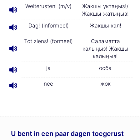
Welterusten! (m/v)
Жакшы уктаңыз!/
Жакшы жатыңыз!
Dag! (informeel)
Жакшы кал!
Tot ziens! (formeel)
Саламатта
калыңыз! Жакшы
калыңыз!
ja
ооба
nee
жок
U bent in een paar dagen toegerust