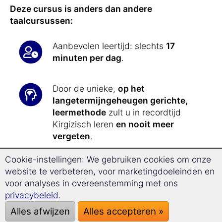
Deze cursus is anders dan andere
taalcursussen:
Aanbevolen leertijd: slechts
17
minuten per dag
.
Door de unieke,
op het
langetermijngeheugen gerichte,
leermethode
zult u in recordtijd
Kirgizisch leren
en nooit meer
vergeten
.
Cookie-instellingen: We gebruiken cookies om onze
Met de nieuwe
Superlearning-
website te verbeteren, voor marketingdoeleinden en
Technologie
leert u
32,9% sneller
en
voor analyses in overeenstemming met ons
kunt u zich beter concentreren.
privacybeleid
.
Alles afwijzen
Alles accepteren »
Iedere dag weer krijgt u alle