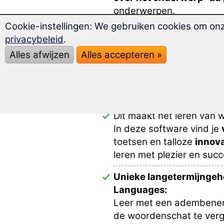
onderwerpen.
Cookie-instellingen: We gebruiken cookies om on
Meer dan
2.000 Italiaa
privacybeleid
.
Overzichtelijk binnen ee
Alles afwijzen
Alles accepteren »
om te leren
.
Met deze multimediale e
je succesvol voor op je ve
Dit maakt het leren van 
In deze software vind je
toetsen en talloze
innov
leren met plezier en suc
Unieke langetermijngeh
Languages:
Leer met een adembeneme
de woordenschat te verg