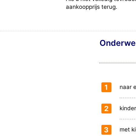
aankoopprijs terug.
Onderwerp
1
naar e
2
kinde
3
met k