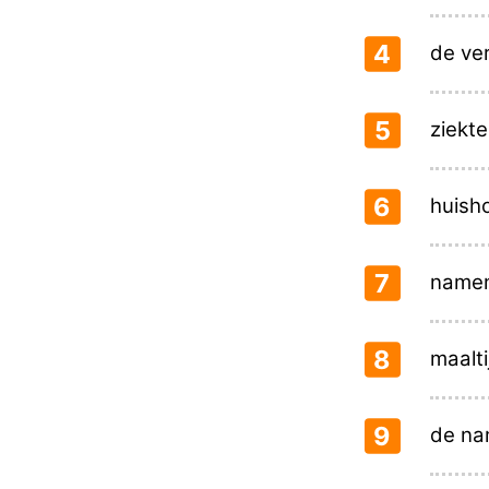
4
de ver
5
ziekt
6
huish
7
namen
8
maalt
9
de na