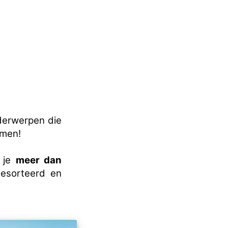
nderwerpen die
omen!
l je
meer dan
esorteerd en