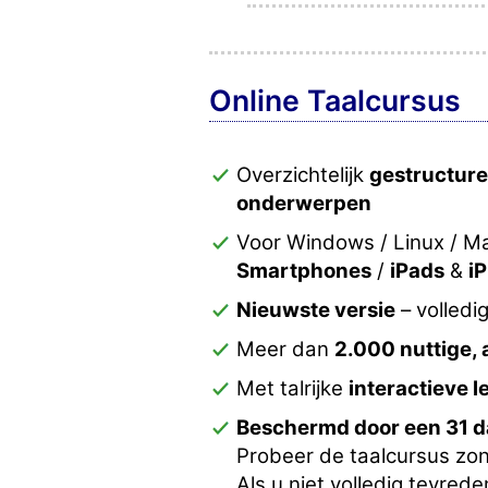
Online Taalcursus
Overzichtelijk
gestructur
onderwerpen
Voor Windows / Linux / M
Smartphones
/
iPads
&
i
Nieuwste versie
– volledi
Meer dan
2.000 nuttige,
Met talrijke
interactieve 
Beschermd door een 31 d
Probeer de taalcursus zond
Als u niet volledig tevred