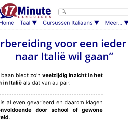
Home
Taal
Cursussen Italiaans
Meer...
rbereiding voor een ieder 
naar Italië wil gaan”
 baan biedt zo'n
veelzijdig inzicht in het
in Italië
als dat van au pair.
is al even gevarieerd en daarom klagen
onvoldoende door school of gewone
reid
.