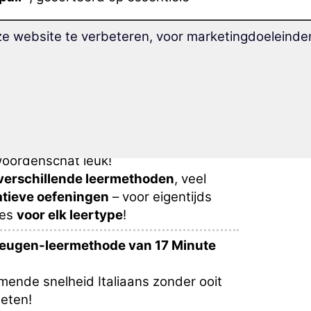
ze website te verbeteren, voor marketingdoeleind
nse woorden
en uitdrukkingen.
n les gerangschikt en
ideaal voorbereid
n gevarieerde woordentrainer
bereid je
rblijf als au pair in het buitenland
.
woordenschat leuk!
verschillende leermethoden
, veel
atieve oefeningen
– voor eigentijds
ces
voor elk leertype
!
eugen-leermethode van 17 Minute
nde snelheid Italiaans zonder ooit
eten!