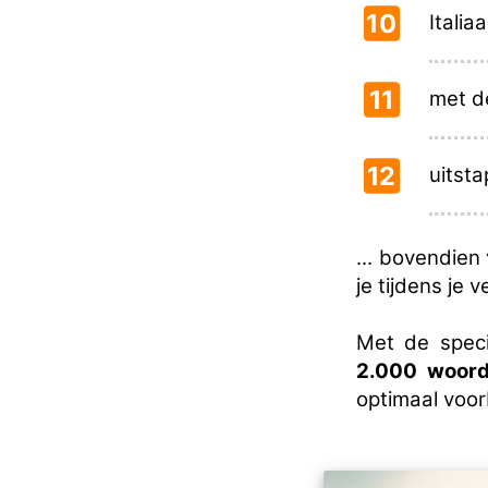
10
Italia
11
met d
12
uitsta
... bovendien
je tijdens je 
Met de speci
2.000 woord
optimaal voor