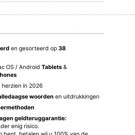
eerd
en gesorteerd op
38
ac OS / Android
Tablets
&
Phones
g herzien in 2026
 alledaagse woorden
en uitdrukkingen
leermethoden
agen geldteruggarantie:
er enig risico.
en bent, betalen wij u 100% van de