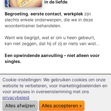
in de liefde
.
Begroeting
,
eerste contact
,
werkplek
zijn
slechts enkele onderwerpen, die we in deze
woordentrainer behandelen.
Want wie begrijpt, wat er om u heen gebeurt,
kan niet zeggen, dat hij of zij er niets van wist...
Een opwindende aanvulling – niet alleen voor
singles.
Cookie-instellingen: We gebruiken cookies om onze
U heeft
net iemand uit Iran
website te verbeteren, voor marketingdoeleinden en
ontmoet
en u wilt het
voor analyses in overeenstemming met ons
contact niet verliezen?
privacybeleid
.
U heeft vlinders in uw buik,
Alles afwijzen
Alles accepteren »
maar u weet niet, hoe u het