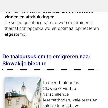
Met de speciale woordenschat voor emigranten
leert en herhaalt u
meer dan 2.000 woorden,
zinnen en uitdrukkingen
.
De volledige inhoud van de woordentrainer is
thematisch opgebouwd en optimaal op het leren
afgestemd.
De taalcursus om te emigreren naar
Slowakije biedt u:
In deze taalcursus
Slowaaks vindt u
verschillende
leermethoden, vele tests en
talrijke innovatieve