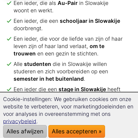
Een ieder, die als
Au-Pair
in Slowakije
woont en werkt.
Een ieder, die een
schooljaar in Slowakije
doorbrengt.
Een ieder, die voor de liefde van zijn of haar
leven zijn of haar land verlaat,
om te
trouwen
en een gezin te stichten.
Alle
studenten
die in Slowakije willen
studeren en zich voorbereiden op een
semester in het buitenland
.
Een ieder die een
stage in Slowakije
heeft
aangevraagd.
Cookie-instellingen: We gebruiken cookies om onze
website te verbeteren, voor marketingdoeleinden en
Een ieder, die voor een
lange vakantie naar
voor analyses in overeenstemming met ons
Slowakije
reist.
privacybeleid
.
Een ieder, die van plan is om na
Alles afwijzen
Alles accepteren »
pensionering in Slowakije
door te brengen.