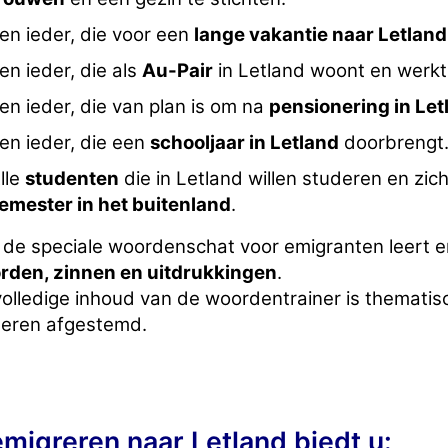
en ieder, die voor een
lange vakantie naar Letland
en ieder, die als
Au-Pair
in Letland woont en werkt
en ieder, die van plan is om na
pensionering in Let
en ieder, die een
schooljaar in Letland
doorbrengt
lle
studenten
die in Letland willen studeren en zi
emester in het buitenland
.
 de speciale woordenschat voor emigranten leert e
rden, zinnen en uitdrukkingen
.
volledige inhoud van de woordentrainer is themati
leren afgestemd.
migreren naar Letland biedt u: