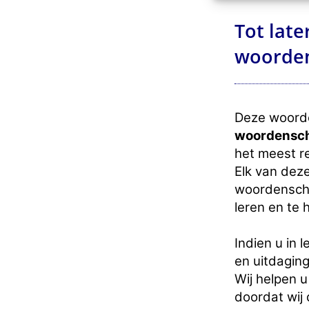
Tot late
woorden
Deze woorde
woordensc
het meest re
Elk van dez
woordenscha
leren en te 
Indien u in 
en uitdaging
Wij helpen 
doordat wij