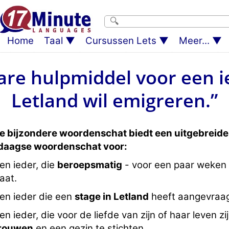
Home
Taal
Cursussen Lets
Meer...
re hulpmiddel voor een i
Letland wil emigreren.”
e bijzondere woordenschat biedt een uitgebreide
edaagse woordenschat voor:
en ieder, die
beroepsmatig
- voor een paar weken
aat.
en ieder die een
stage in Letland
heeft aangevraa
en ieder, die voor de liefde van zijn of haar leven zi
rouwen
en een gezin te stichten.