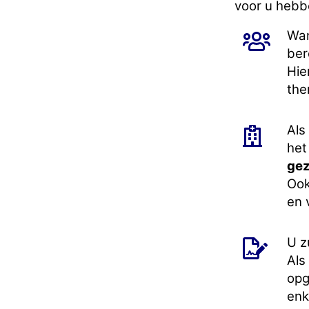
voor u hebb
Wan
ber
Hie
the
Als
het
gez
Ook
en 
U z
Als
opg
enk