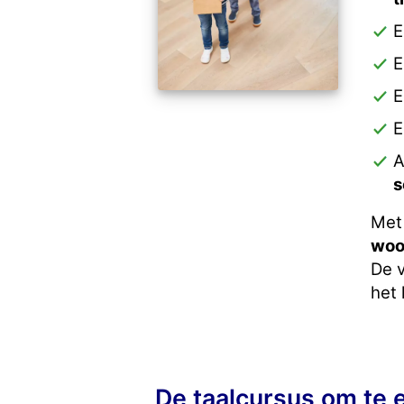
E
E
E
E
A
s
Met
woo
De 
het 
De taalcursus om te e