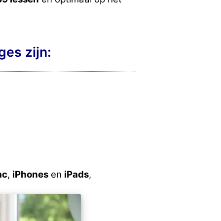
es zijn:
ac
,
iPhones
en
iPads
,