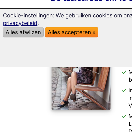
Cookie-instellingen: We gebruiken cookies om on
privacybeleid
.
L
Alles afwijzen
Alles accepteren »
"
D
L
L
M
b
I
i
V
M
L
D