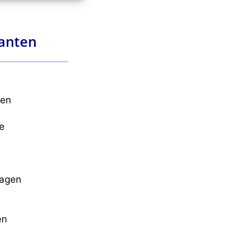
ranten
ten
e
ragen
en