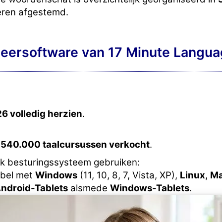
eren afgestemd.
leersoftware van 17 Minute Languag
26 volledig herzien
.
 540.000 taalcursussen verkocht
.
lk besturingssysteem gebruiken:
ibel met
Windows
(11, 10, 8, 7, Vista, XP),
Linux
,
M
ndroid-Tablets
alsmede
Windows-Tablets
.