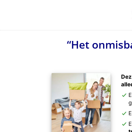
“Het onmisba
Dez
all
E
g
E
E
t