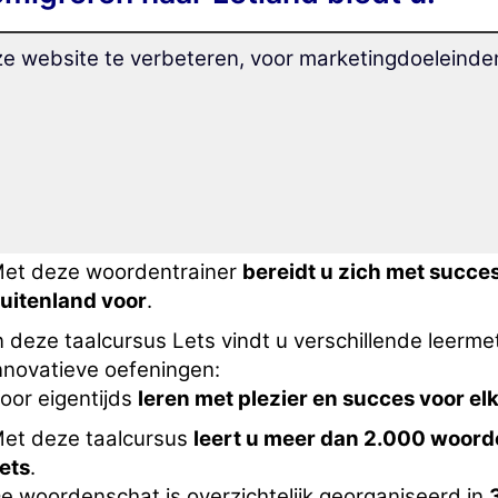
ze website te verbeteren, voor marketingdoeleind
eer en
herhaal uitgebreide en alledaagse woorde
Emigratie naar Letland"
, gesorteerd op essentiële
e unieke, op het langetermijngeheugen gerichte, 
anguages:
eer met adembenemende snelheid Lets
zonder het
et deze woordentrainer
bereidt u zich met succes
uitenland voor
.
n deze taalcursus Lets vindt u verschillende leermet
nnovatieve oefeningen:
oor eigentijds
leren met plezier en succes voor elk
et deze taalcursus
leert u meer dan 2.000 woorde
ets
.
e woordenschat is overzichtelijk georganiseerd in