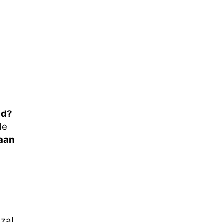
nd?
de
aan
zal