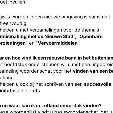
oet invullen.
wijs worden in een nieuwe omgeving is soms niet
t eenvoudig.
 helpen u met verzamelingen over de thema's
nnismaking met de Nieuwe Stad
", "
Openbare
rzieningen
" en "
Vervoermiddelen
".
r en hoe vind ik een nieuwe baan in het buitenla
dit hoofdstuk ondersteunen wij u met een uitgebrei
zameling woordenschat voor het
vinden van een b
Letland.
 helpen u ook bij het schrijven van een
succesvolle
icitatie
in het Lets.
 en waar kan ik in Letland onderdak vinden?
deze woordenlijst vindt u basiswoordenschat, dat u 