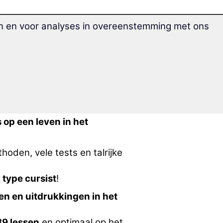
en en voor analyses in overeenstemming met ons
nschat over het thema
 onderwerpen.
leermethode van 17 Minute
 ooit te vergeten!
 op een leven in het
hoden, vele tests en talrijke
 type cursist
!
n en uitdrukkingen in het
39 lessen
en optimaal op het