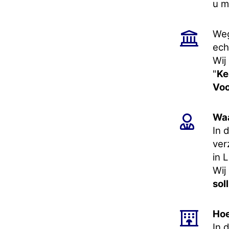
u m
Weg
ech
Wij
"
Ke
Voo
Waa
In 
ver
in 
Wij
soll
Hoe
In 