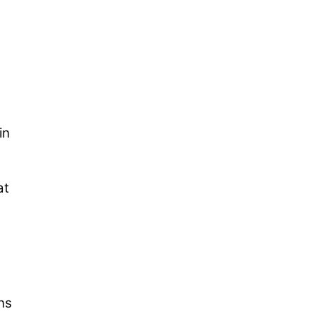
in
at
ns