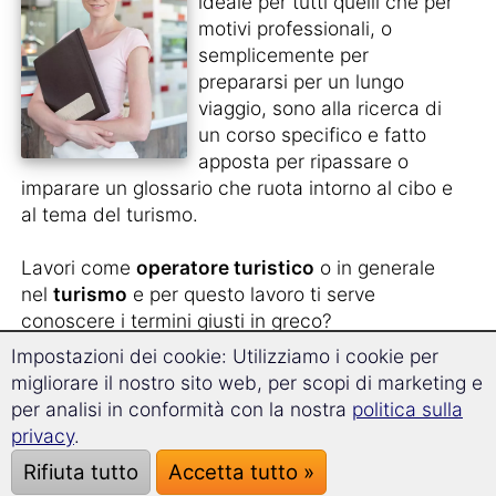
ideale per tutti quelli che per
motivi professionali, o
semplicemente per
prepararsi per un lungo
viaggio, sono alla ricerca di
un corso specifico e fatto
apposta per ripassare o
imparare un glossario che ruota intorno al cibo e
al tema del turismo.
Lavori come
operatore turistico
o in generale
nel
turismo
e per questo lavoro ti serve
conoscere i termini giusti in greco?
Impostazioni dei cookie: Utilizziamo i cookie per
Stai pianificando un lungo soggiorno all'estero
migliorare il nostro sito web, per scopi di marketing e
per
lavorare in un ristorante
?
per analisi in conformità con la nostra
politica sulla
privacy
.
Oppure vuoi semplicemente
preparati in
Rifiuta tutto
Accetta tutto »
maniera completa per il tuo viaggio
e riuscire a