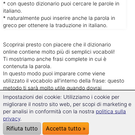
* con questo dizionario puoi cercare le parole in
italiano.
* naturalmente puoi inserire anche la parola in
greco per ottenere la traduzione in italiano.
Scoprirai presto con piacere che il dizionario
online contiene molto più di semplici vocaboli!
Ti mostriamo anche frasi complete in cui è
contenuta la parola.
In questo modo puoi imparare come viene
utilizzato il vocabolo all'interno della frase: questo
metodo ti sarà molto utile quando dovrai
elaborare una traduzione in greco.
Impostazioni dei cookie: Utilizziamo i cookie per
migliorare il nostro sito web, per scopi di marketing e
I nostri 3 migliori consigli per imparare
per analisi in conformità con la nostra
politica sulla
privacy
.
nuovi vocaboli in maniera veloce ed
efficace
Rifiuta tutto
Accetta tutto »