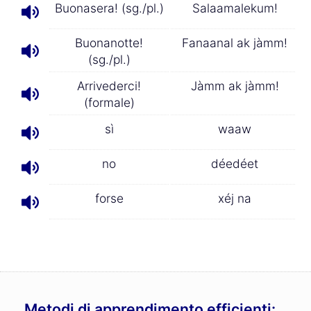
Buonasera! (sg./pl.)
Salaamalekum!
Buonanotte!
Fanaanal ak jàmm!
(sg./pl.)
Arrivederci!
Jàmm ak jàmm!
(formale)
sì
waaw
no
déedéet
forse
xéj na
Metodi di apprendimento efficienti: