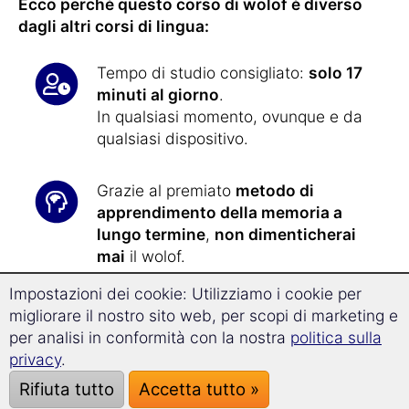
Ecco perché questo corso di wolof è diverso
dagli altri corsi di lingua:
Tempo di studio consigliato:
solo 17
minuti al giorno
.
In qualsiasi momento, ovunque e da
qualsiasi dispositivo.
Grazie al premiato
metodo di
apprendimento della memoria a
lungo termine
,
non dimenticherai
mai
il wolof.
Impostazioni dei cookie: Utilizziamo i cookie per
Con la nuova
tecnologia di
migliorare il nostro sito web, per scopi di marketing e
Superlearning
, progredirai il
32% più
per analisi in conformità con la nostra
politica sulla
velocemente
e sarai particolarmente
privacy
.
ricettivo all'apprendimento.
Rifiuta tutto
Accetta tutto »