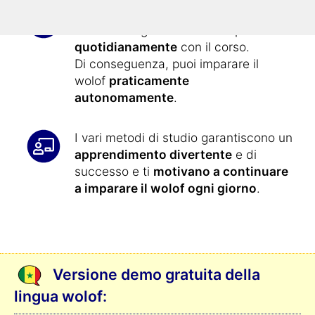
Imparare il wolof non
è mai stato così
facile
: tutti gli esercizi sono presentati
quotidianamente
con il corso.
Di conseguenza, puoi imparare il
wolof
praticamente
autonomamente
.
I vari metodi di studio garantiscono un
apprendimento divertente
e di
successo e ti
motivano a continuare
a imparare il wolof ogni giorno
.
Versione demo gratuita della
lingua wolof: