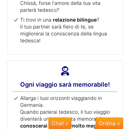
Chissà, forse l'amore della tua vita
parlerà tedesco?
Ti trovi in una
relazione bilingue
?
Il tuo partner sarà fiero di te, se
migliorerai la conoscenza della lingua
tedesca!
Ogni viaggio sarà memorabile!
Allarga i tuoi orizzonti viaggiando in
Germania.
Quando parlerai tedesco, il tuo viaggio
diventerà un'esperienza memorabile:
Chat »
conoscerai e capirai molto meglio
il