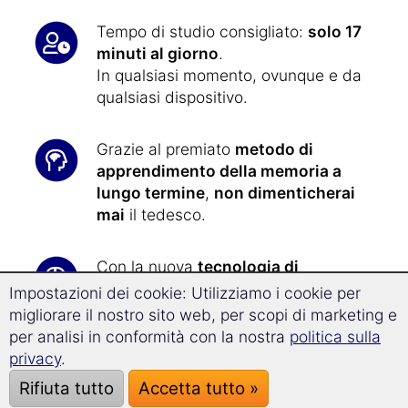
Tempo di studio consigliato:
solo 17
minuti al giorno
.
In qualsiasi momento, ovunque e da
qualsiasi dispositivo.
Grazie al premiato
metodo di
apprendimento della memoria a
lungo termine
,
non dimenticherai
mai
il tedesco.
Con la nuova
tecnologia di
Superlearning
, progredirai il
32% più
Impostazioni dei cookie: Utilizziamo i cookie per
velocemente
e sarai particolarmente
migliorare il nostro sito web, per scopi di marketing e
ricettivo all'apprendimento.
per analisi in conformità con la nostra
politica sulla
privacy
.
Imparare il tedesco non
è mai stato
Rifiuta tutto
Accetta tutto »
così facile
: tutti gli esercizi sono