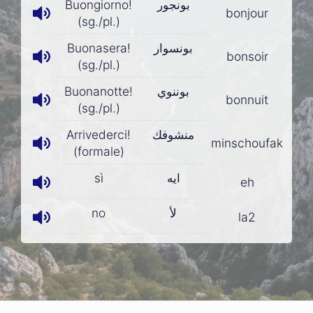
Buongiorno!
بونجور
bonjour
(sg./pl.)
Buonasera!
بونسوار
bonsoir
(sg./pl.)
Buonanotte!
بوننوي
bonnuit
(sg./pl.)
Arrivederci!
منشوفك
minschoufak
(formale)
sì
ايه
eh
no
لأ
la2