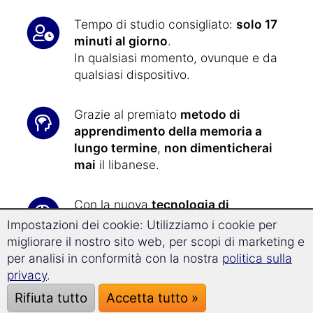
Tempo di studio consigliato:
solo 17
minuti al giorno
.
In qualsiasi momento, ovunque e da
qualsiasi dispositivo.
Grazie al premiato
metodo di
apprendimento della memoria a
lungo termine
,
non dimenticherai
mai
il libanese.
Con la nuova
tecnologia di
Superlearning
, progredirai il
32% più
Impostazioni dei cookie: Utilizziamo i cookie per
velocemente
e sarai particolarmente
migliorare il nostro sito web, per scopi di marketing e
ricettivo all'apprendimento.
per analisi in conformità con la nostra
politica sulla
privacy
.
Imparare il libanese non
è mai stato
Rifiuta tutto
Accetta tutto »
così facile
: tutti gli esercizi sono