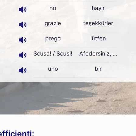
no
hayır
grazie
teşekkürler
prego
lütfen
Scusa! / Scusi!
Afedersiniz, ...
uno
bir
ficienti: