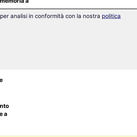
 memoria a
 per analisi in conformità con la nostra
politica
rai il
32%
i esercizi
e
nto
e a