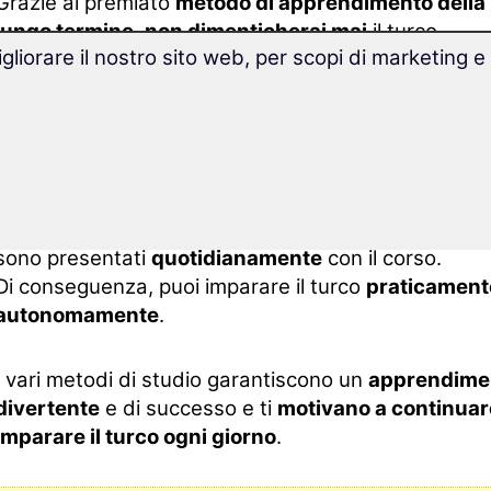
Grazie al premiato
metodo di apprendimento della
lungo termine
,
non dimenticherai mai
il turco.
gliorare il nostro sito web, per scopi di marketing e
Con la nuova
tecnologia di Superlearning
, progredi
più velocemente
e sarai particolarmente ricettivo
all'apprendimento.
Imparare il turco non
è mai stato così facile
: tutti gl
sono presentati
quotidianamente
con il corso.
Di conseguenza, puoi imparare il turco
praticament
autonomamente
.
I vari metodi di studio garantiscono un
apprendime
divertente
e di successo e ti
motivano a continuar
imparare il turco ogni giorno
.