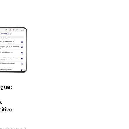
ngua:
o
.
itivo.