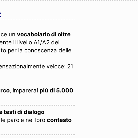
:
isce un
vocabolario di oltre
te il livello A1/A2 del
to per la conoscenza delle
sensazionalmente veloce: 21
urco
, imparerai
più di 5.000
 testi di dialogo
le parole nel loro
contesto