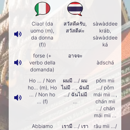
Ciao! (da
สวัสดีครับ,
sàwàddee
uomo (m),
สวัสดีค่ะ
kráb,
da donna
sàwàddee
(f))
ká
forse (+
อาจจะ
verbo della
àdschá
domanda)
Ho ... / Non
ผมมี .../ ผม
pǒm mii
ho... (m), Ho
ไม่มี ..., ฉันมี
.../ pǒm
... / Non ho
.../ ฉันไม่มี
mái mii ...,
... (f)
...
chán mii
.../ chán
mái mii ...
Abbiamo
เรามี .../ เรา
râu mii .../