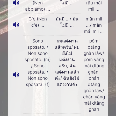
(Non
ไม่มี ...
râu mái
abbiamo) ...
mii ...
C'è (Non
มันมี .../ มัน
mân mii
c'è) ...
ไม่มี ...
.../ mân
mái mii ...
Sono
ผมแต่งงาน
pǒm
sposato. /
แล้วครับ/ ผม
dtǎng
Non sono
ยังไม่
gnàn lâw/
sposato. (m)
แต่งงาน
pǒm yâng
/ Sono
ครับ, ฉัน
mái dtǎng
sposata. /
แต่งงานแล้ว
gnàn,
Non sono
ค่ะ/ ฉันยังไม่
chán
sposata. (f)
แต่งงานค่ะ
dtǎng
gnàn lâw/
chán yâng
mái dtǎng
gnàn