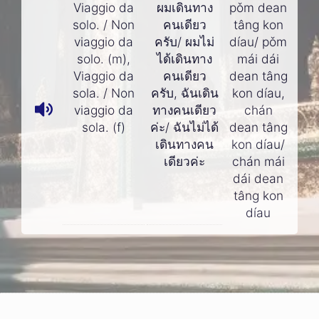
Viaggio da
ผมเดินทาง
pǒm dean
solo. / Non
คนเดียว
tâng kon
viaggio da
ครับ/ ผมไม่
díau/ pǒm
solo. (m),
ได้เดินทาง
mái dái
Viaggio da
คนเดียว
dean tâng
sola. / Non
ครับ, ฉันเดิน
kon díau,
viaggio da
ทางคนเดียว
chán
sola. (f)
ค่ะ/ ฉันไม่ได้
dean tâng
เดินทางคน
kon díau/
เดียวค่ะ
chán mái
dái dean
tâng kon
díau