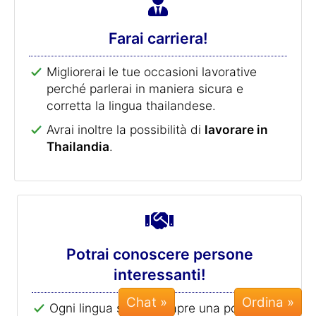
Farai carriera!
Migliorerai le tue occasioni lavorative
perché parlerai in maniera sicura e
corretta la lingua thailandese.
Avrai inoltre la possibilità di
lavorare in
Thailandia
.
Potrai conoscere persone
interessanti!
Chat »
Ogni lingua straniera apre una porta in