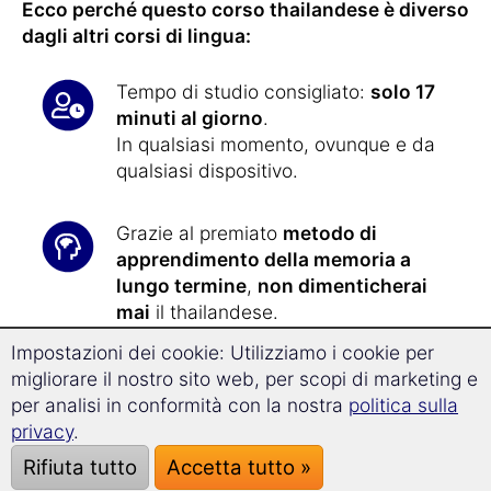
Ecco perché questo corso thailandese è diverso
dagli altri corsi di lingua:
Tempo di studio consigliato:
solo 17
minuti al giorno
.
In qualsiasi momento, ovunque e da
qualsiasi dispositivo.
Grazie al premiato
metodo di
apprendimento della memoria a
lungo termine
,
non dimenticherai
mai
il thailandese.
Impostazioni dei cookie: Utilizziamo i cookie per
Con la nuova
tecnologia di
migliorare il nostro sito web, per scopi di marketing e
Superlearning
, progredirai il
32% più
per analisi in conformità con la nostra
politica sulla
velocemente
e sarai particolarmente
privacy
.
ricettivo all'apprendimento.
Rifiuta tutto
Accetta tutto »