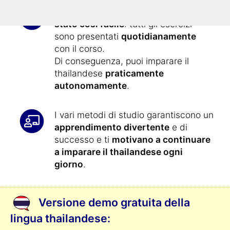
Imparare il thailandese non
è mai
stato così facile
: tutti gli esercizi
sono presentati
quotidianamente
con il corso.
Di conseguenza, puoi imparare il
thailandese
praticamente
autonomamente
.
I vari metodi di studio garantiscono un
apprendimento divertente
e di
successo e ti
motivano a continuare
a imparare il thailandese ogni
giorno
.
Versione demo gratuita della
lingua thailandese: