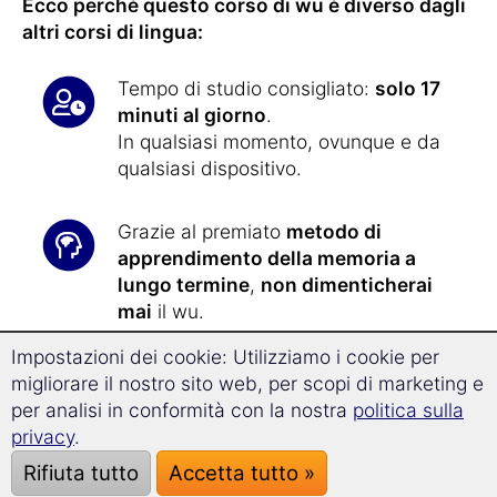
Ecco perché questo corso di wu è diverso dagli
altri corsi di lingua:
Tempo di studio consigliato:
solo 17
minuti al giorno
.
In qualsiasi momento, ovunque e da
qualsiasi dispositivo.
Grazie al premiato
metodo di
apprendimento della memoria a
lungo termine
,
non dimenticherai
mai
il wu.
Impostazioni dei cookie: Utilizziamo i cookie per
Con la nuova
tecnologia di
migliorare il nostro sito web, per scopi di marketing e
Superlearning
, progredirai il
32% più
per analisi in conformità con la nostra
politica sulla
velocemente
e sarai particolarmente
privacy
.
ricettivo all'apprendimento.
Rifiuta tutto
Accetta tutto »