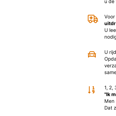
u de
Voor
uitd
U lee
nodig
U rij
Opda
verz
same
1, 2, 
"Ik m
Men l
Dat z