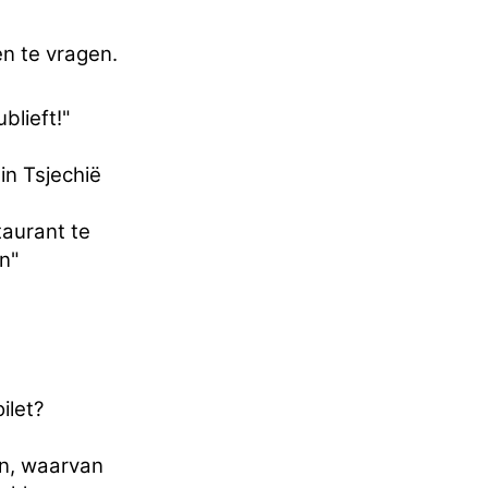
en te vragen.
blieft!"
in Tsjechië
taurant te
n"
ilet?
en, waarvan