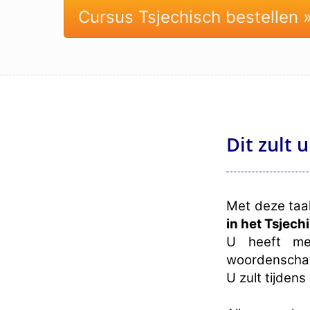
Cursus Tsjechisch bestellen 
Dit zult 
Met deze taa
in het Tsjech
U heeft met
woordenschat 
U zult tijden