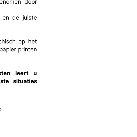
pgenomen door
 en de juiste
chisch op het
papier printen
ten leert u
te situaties
?