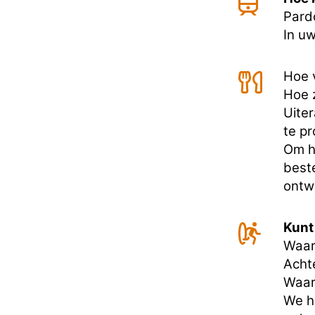
Pard
In uw
Hoe v
Hoe z
Uiter
te p
Om he
best
ontw
Kunt
Waar
Acht
Waar
We h