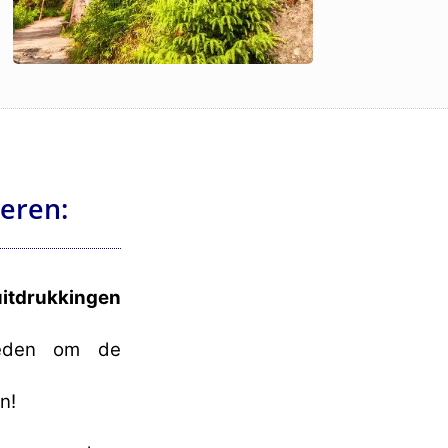
leren:
uitdrukkingen
kheden om de
n!