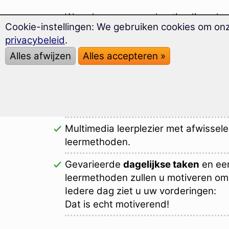
Woorden voor op vakantie, die u daa
Cookie-instellingen: We gebruiken cookies om on
U leert de 450 belangrijkste woorde
privacybeleid
.
U leert die woorden die van toepassin
Alles afwijzen
Alles accepteren »
de vakantie: uit eten gaan, een hotel
vragen ...
De Exprescursus biedt u uitsluitend
realistische situaties tijdens de vaka
Multimedia leerplezier met afwissel
leermethoden.
Gevarieerde
dagelijkse taken
en een
leermethoden zullen u motiveren om 
Iedere dag ziet u uw vorderingen:
Dat is echt motiverend!