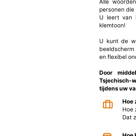
Alle woorden
personen die 
U leert van 
klemtoon!
U kunt de wo
beeldscherm l
en flexibel o
Door midde
Tsjechisch-
tijdens uw va
Hoe 
Hoe z
Dat 
Hoe k