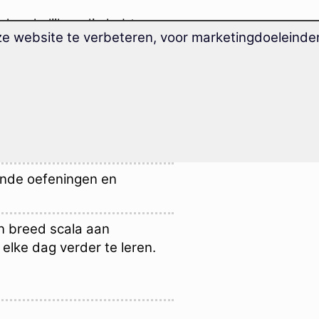
dwerkelijk nodig hebt:
ze website te verbeteren, voor marketingdoeleind
n en uitdrukkingen.
g zijn op situaties tijdens
 boeken, naar de prijs
 woordenlijsten met
ntie.
ende oefeningen en
 breed scala aan
elke dag verder te leren.