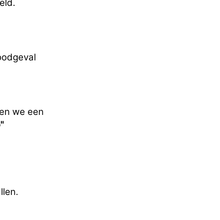
eld.
noodgeval
ben we een
"
llen.