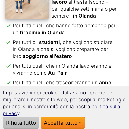
lavoro
si trasferiscono –
per qualche settimana o per
sempre–
in Olanda
Per tutti quelli che hanno fatto domanda per
un
tirocinio in Olanda
Per tutti gli
studenti
, che vogliono studiare
in Olanda e che si vogliono preparare per il
loro
soggiorno all'estero
Per tutti quelli che in Olanda lavoreranno e
vivranno come
Au-Pair
Per tutti quelli che trascorreranno un
anno
scolastico in Olanda
Impostazioni dei cookie: Utilizziamo i cookie per
Per tutti quelli che per amore lasciano il
migliorare il nostro sito web, per scopi di marketing e
proprio paese
per sposarsi
e formare una
per analisi in conformità con la nostra
politica sulla
famiglia
privacy
.
Rifiuta tutto
Accetta tutto »
Per tutti quelli che trascorreranno una
lunga