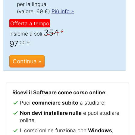
per la lingua.
(valore: 69 €)
Più info »
Offerta a tempo
354
€
insieme a soli
97
,00 €
Continua »
Ricevi il Software come corso online:
Puoi
cominciare subito
a studiare!
Non devi installare nulla
e puoi studiare
online.
Il corso online funziona con
Windows
,