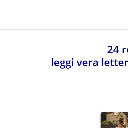
24 r
leggi vera lette