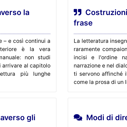
verso la
Costruzioni 
frase
 – e così continui a
La letteratura inseg
nteriore è la vera
raramente compaiono
manuale: non studi
incisi e l'ordine n
arrivare al capitolo
narrazione e nel dial
lettura più lunghe
ti servono affinché
come la prosa di un li
averso gli
Modi di dir