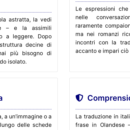
Le espressioni che 
nelle conversazi
la astratta, la vedi
raramente compaiono
e – e la assimili
ma nei romanzi rico
o a leggere. Dopo
incontri con la tra
struttura decine di
accanto e impari ciò
hai più bisogno di
do isolato.
a
Comprensio
a, a un'immagine o a
La traduzione in ita
 lungo delle schede
frase in Olandese 