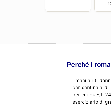
r
Perché i roman
I manuali ti dan
per centinaia di
per cui questi 2
eserciziario di g