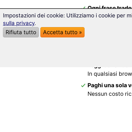
Ogni frase tradot
Impostazioni dei cookie: Utilizziamo i cookie per mi
Mostra solo Oland
sulla privacy
.
e rivelala con un
Rifiuta tutto
Accetta tutto »
Riscritti in una
Ogni romanzo è p
la trama integra
Leggi dove vuoi
In qualsiasi bro
Paghi una sola 
Nessun costo ric