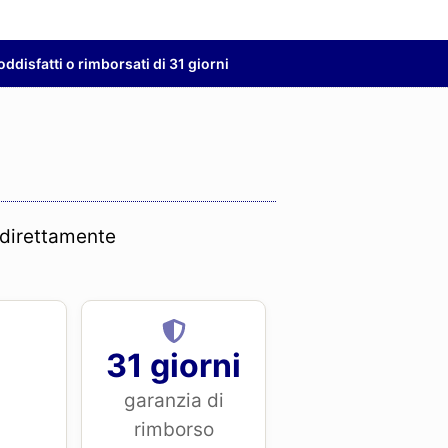
ddisfatti o rimborsati di 31 giorni
o direttamente
31 giorni
i
garanzia di
rimborso