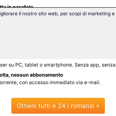
ta in parallelo
gliorare il nostro sito web, per scopi di marketing e
ese, solo l'italiano o entrambi – oppure tieni nas
 tocco.
 lingua moderna
reparato appositamente per chi impara la lingua –
lmente conservata. Saprai subito da quale romanzo
wser su PC, tablet o smartphone. Senza app, senza 
volta, nessun abbonamento
orrente, con accesso immediato via e-mail.
Ottieni tutti e 24 i romanzi »