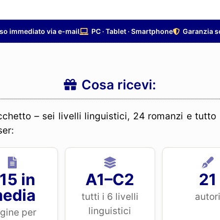
so immediato via e-mail
PC · Tablet · Smartphone
Garanzia so
Cosa ricevi:
hetto – sei livelli linguistici, 24 romanzi e tutt
ser:
15 in
A1–C2
21
edia
tutti i 6 livelli
autor
linguistici
gine per