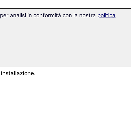
 per analisi in conformità con la nostra
politica
costa la traduzione
 dall'A1 al C2, con
 iniziare.
installazione.