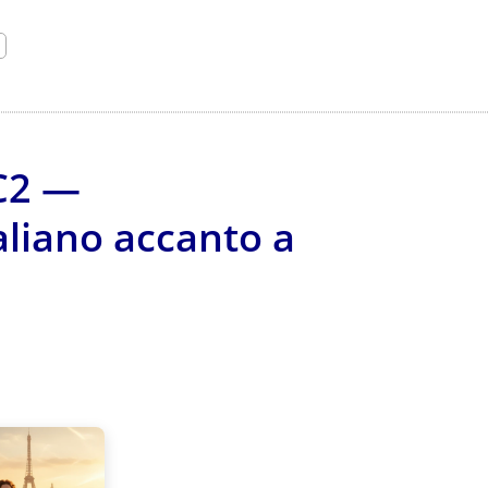
 C2 —
taliano accanto a