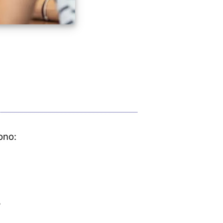
ono:
?