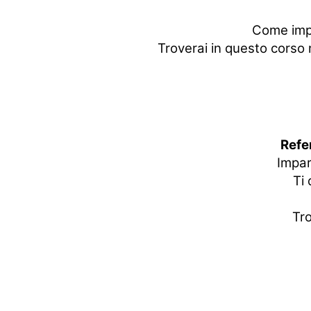
Come impo
Troverai in questo corso n
Refe
Impar
Ti 
Tro