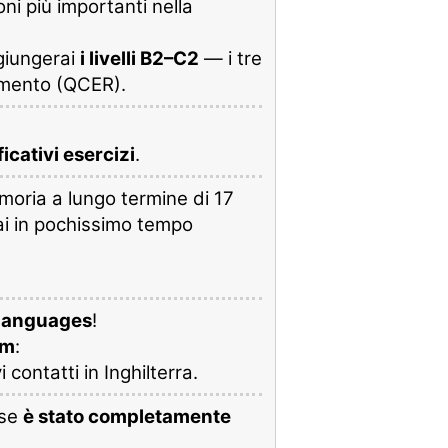
ni più importanti nella
ggiungerai
i livelli B2–C2
— i tre
rimento (QCER).
icativi esercizi
.
moria a lungo termine di 17
ai in pochissimo tempo
e Languages
!
um
:
 contatti in Inghilterra.
ese
è stato completamente