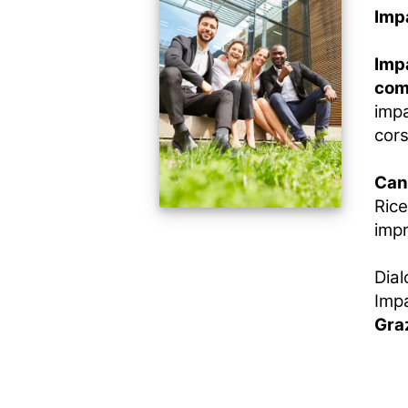
Impa
Impa
com
impa
cors
Cand
Rice
impr
Dial
Impa
Graz