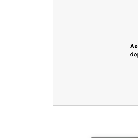
Ac
dop