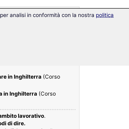
 per analisi in conformità con la nostra
politica
ness & lavoro:
glese
(Corso business &
e in Inghilterra
(Corso
 in Inghilterra
(Corso
 ambito lavorativo
.
di di dire.