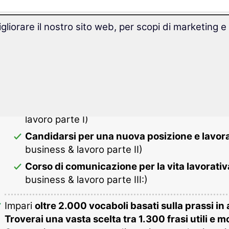
gliorare il nostro sito web, per scopi di marketing e
 & lavoro di inglese ti offre:
Tre completi corsi di lingua inglese in ambito busi
Conoscenze di base business & lavoro in in
lavoro parte I)
Candidarsi per una nuova posizione e lavorar
business & lavoro parte II)
Corso di comunicazione per la vita lavorativa
business & lavoro parte III:)
Impari
oltre 2.000 vocaboli basati sulla prassi in
Troverai una vasta scelta tra 1.300 frasi utili e mo