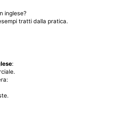
n inglese?
sempi tratti dalla pratica.
glese
:
ciale.
era:
ste.