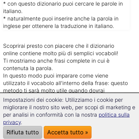
* con questo dizionario puoi cercare le parole in
italiano.
* naturalmente puoi inserire anche la parola in
inglese per ottenere la traduzione in italiano.
Scoprirai presto con piacere che il dizionario
online contiene molto più di semplici vocaboli!
Ti mostriamo anche frasi complete in cui è
contenuta la parola.
In questo modo puoi imparare come viene
utilizzato il vocabolo all'interno della frase: questo
metodo ti sarà molto utile quando dovrai
elaborare una traduzione in inglese.
Impostazioni dei cookie: Utilizziamo i cookie per
migliorare il nostro sito web, per scopi di marketing e
I nostri 3 migliori consigli per imparare
per analisi in conformità con la nostra
politica sulla
privacy
.
nuovi vocaboli in maniera veloce ed
efficace
Rifiuta tutto
Accetta tutto »