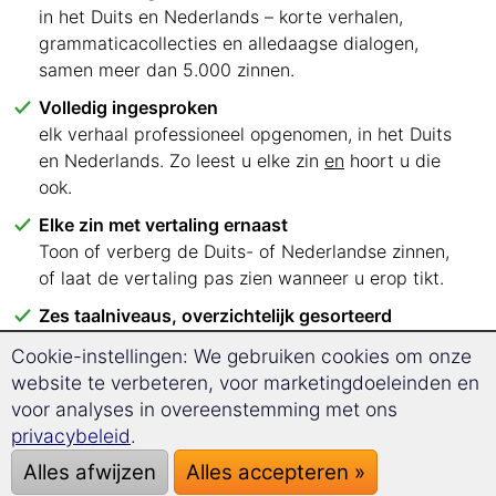
in het Duits en Nederlands – korte verhalen,
grammaticacollecties en alledaagse dialogen,
samen meer dan 5.000 zinnen.
Volledig ingesproken
elk verhaal professioneel opgenomen, in het Duits
en Nederlands. Zo leest u elke zin
en
hoort u die
ook.
Elke zin met vertaling ernaast
Toon of verberg de Duits- of Nederlandse zinnen,
of laat de vertaling pas zien wanneer u erop tikt.
Zes taalniveaus, overzichtelijk gesorteerd
A1 tot C2 – u weet meteen met welke teksten u
Cookie-instellingen: We gebruiken cookies om onze
kunt beginnen.
website te verbeteren, voor marketingdoeleinden en
Lezen waar u maar wilt
voor analyses in overeenstemming met ons
in uw browser op pc, tablet of smartphone. Geen
privacybeleid
.
app, geen installatie.
Alles afwijzen
Alles accepteren »