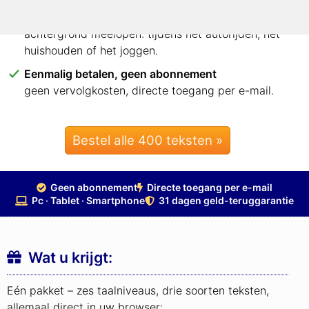
Luister naar elke zin – of naar hele teksten erbij
speel losse zinnen af, of laat hele teksten op de
achtergrond meelopen: tijdens het autorijden, het
huishouden of het joggen.
Eenmalig betalen, geen abonnement
geen vervolgkosten, directe toegang per e-mail.
Bestel alle 400 teksten »
Geen abonnement
Directe toegang per e-mail
Pc · Tablet · Smartphone
31 dagen geld-teruggarantie
Wat u krijgt:
Eén pakket – zes taalniveaus, drie soorten teksten,
allemaal direct in uw browser: