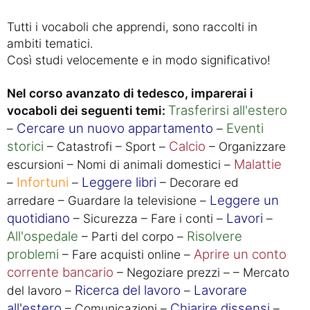
Tutti i vocaboli che apprendi, sono raccolti in
ambiti tematici.
Così studi velocemente e in modo significativo!
Nel corso avanzato di tedesco, imparerai i
Trasferirsi all'estero
vocaboli dei seguenti temi:
Cercare un nuovo appartamento
Eventi
–
–
storici
Calcio
– Catastrofi – Sport –
– Organizzare
Malattie
escursioni – Nomi di animali domestici –
Infortuni
Leggere libri
–
–
– Decorare ed
Leggere un
arredare – Guardare la televisione –
quotidiano
Lavori
– Sicurezza – Fare i conti –
–
All'ospedale
Risolvere
– Parti del corpo –
problemi
Aprire un conto
– Fare acquisti online –
corrente bancario
– Negoziare prezzi – – Mercato
Ricerca del lavoro
Lavorare
del lavoro –
–
all'estero
Chiarire dissensi
– Comunicazioni –
–