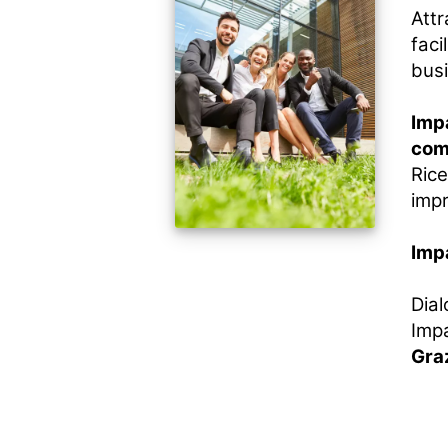
Att
faci
busi
Imp
com
Rice
impr
Impa
Dial
Impa
Graz