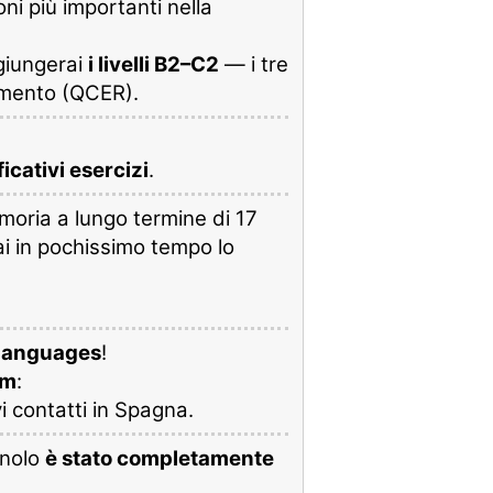
ni più importanti nella
ggiungerai
i livelli B2–C2
— i tre
rimento (QCER).
icativi esercizi
.
moria a lungo termine di 17
i in pochissimo tempo lo
e Languages
!
um
:
vi contatti in Spagna.
gnolo
è stato completamente