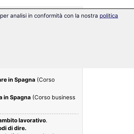
 per analisi in conformità con la nostra
politica
siness & lavoro:
agnolo
(Corso business &
are in Spagna
(Corso
va in Spagna
(Corso business
 ambito lavorativo
.
di di dire.