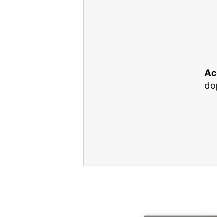
Ac
dop