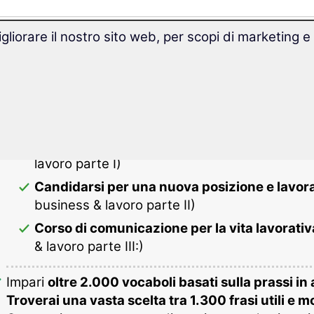
gliorare il nostro sito web, per scopi di marketing e
 & lavoro di spagnolo ti offre:
Tre completi corsi di lingua spagnola in ambito bu
Conoscenze di base business & lavoro in sp
lavoro parte I)
Candidarsi per una nuova posizione e lavor
business & lavoro parte II)
Corso di comunicazione per la vita lavorati
& lavoro parte III:)
Impari
oltre 2.000 vocaboli basati sulla prassi in
Troverai una vasta scelta tra 1.300 frasi utili e mo