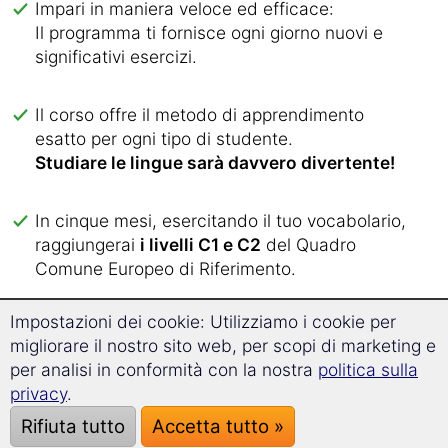
Impari in maniera veloce ed efficace:
Il programma ti fornisce ogni giorno nuovi e
significativi esercizi.
Il corso offre il metodo di apprendimento
esatto per ogni tipo di studente.
Studiare le lingue sarà davvero divertente!
In cinque mesi, esercitando il tuo vocabolario,
raggiungerai
i livelli C1 e C2
del Quadro
Comune Europeo di Riferimento.
Impostazioni dei cookie: Utilizziamo i cookie per
Vuoi
imparare il rumeno
?
migliorare il nostro sito web, per scopi di marketing e
Conosci già
il rumeno avanzato
?
per analisi in conformità con la nostra
politica sulla
Allora sei pronto per approfondire e migliorare
privacy
.
le tue conoscenze con il nostro glossario
tecnico di rumeno!
Rifiuta tutto
Accetta tutto »