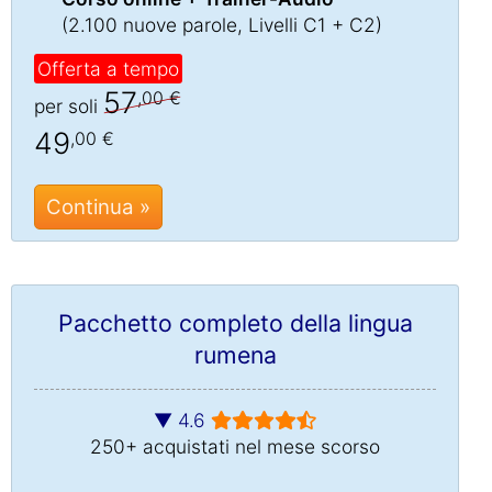
(2.100 nuove parole, Livelli C1 + C2)
Offerta a tempo
57
,00 €
per soli
49
,00 €
Continua »
Pacchetto completo della lingua
rumena
▼ 4.6
250+ acquistati nel mese scorso