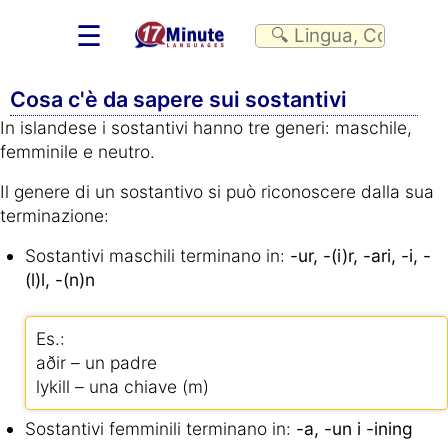
☰
Cosa c'è da sapere sui sostantivi
In islandese i sostantivi hanno tre generi: maschile,
femminile e neutro.
Il genere di un sostantivo si può riconoscere dalla sua
terminazione:
Sostantivi maschili terminano in:
-ur, -(i)r, -ari, -i, -
(l)l, -(n)n
Es.:
aðir – un padre
lykill – una chiave (m)
Sostantivi femminili terminano in:
-a, -un i -ining