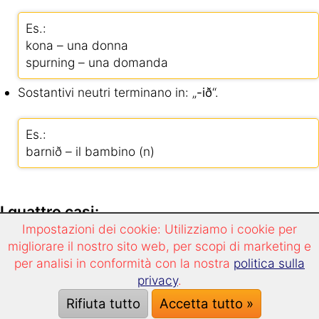
Es.:
kona – una donna
spurning – una domanda
Sostantivi neutri terminano in: „
-ið
“.
Es.:
barnið – il bambino (n)
I quattro casi:
Impostazioni dei cookie: Utilizziamo i cookie per
In islandese esistono 4 casi: nominativo (chi o cosa?),
migliorare il nostro sito web, per scopi di marketing e
genitivo (di chi?), dativo (a chi o a che cosa?) e
per analisi in conformità con la nostra
politica sulla
accusativo (chi o che cosa?).
privacy
.
Per i sostantivi ci sono diversi schemi di declinazione.
L’appartenenza di un sostantivo ad un determinato
Rifiuta tutto
Accetta tutto »
gruppo dipende dalla sua forma in nominativo