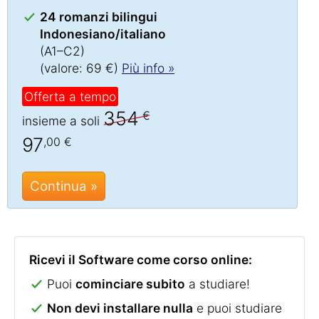
24 romanzi bilingui
Indonesiano/italiano
(A1–C2)
(valore: 69 €)
Più info »
Offerta a tempo
354
€
insieme a soli
97
,00 €
Continua »
Ricevi il Software come corso online:
Puoi
cominciare subito
a studiare!
Non devi installare nulla
e puoi studiare