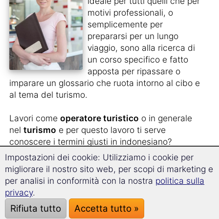
ideale per tutti quelli che per
motivi professionali, o
semplicemente per
prepararsi per un lungo
viaggio, sono alla ricerca di
un corso specifico e fatto
apposta per ripassare o
imparare un glossario che ruota intorno al cibo e
al tema del turismo.
Lavori come
operatore turistico
o in generale
nel
turismo
e per questo lavoro ti serve
conoscere i termini giusti in indonesiano?
Impostazioni dei cookie: Utilizziamo i cookie per
Stai pianificando un lungo soggiorno all'estero
migliorare il nostro sito web, per scopi di marketing e
per
lavorare in un ristorante
?
per analisi in conformità con la nostra
politica sulla
privacy
.
Oppure vuoi semplicemente
preparati in
Rifiuta tutto
Accetta tutto »
maniera completa per il tuo viaggio
e riuscire a