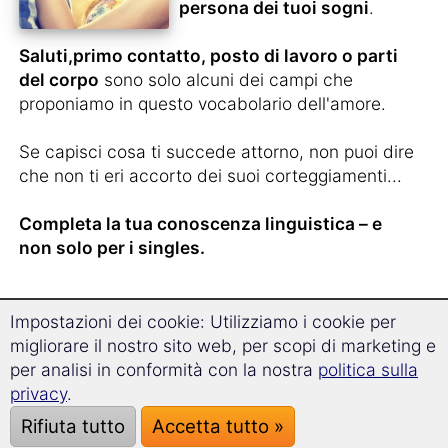
persona dei tuoi sogni
.
Saluti,primo contatto, posto di lavoro o parti
del corpo
sono solo alcuni dei campi che
proponiamo in questo vocabolario dell'amore.
Se capisci cosa ti succede attorno, non puoi dire
che non ti eri accorto dei suoi corteggiamenti...
Completa la tua conoscenza linguistica – e
non solo per i singles.
Impostazioni dei cookie: Utilizziamo i cookie per
Hai appena
conosciuto
migliorare il nostro sito web, per scopi di marketing e
qualcuno dalla Finlandia
e
per analisi in conformità con la nostra
politica sulla
non vuoi perderci il
privacy
.
contatto?
Rifiuta tutto
Accetta tutto »
Hai le farfalle nello