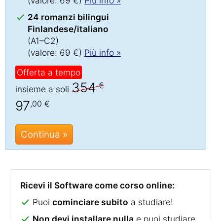
(valore: 69 €)
Più info »
24 romanzi bilingui
Finlandese/italiano
(A1–C2)
(valore: 69 €)
Più info »
Offerta a tempo
354
€
insieme a soli
97
,00 €
Continua »
Ricevi il Software come corso online:
Puoi
cominciare subito
a studiare!
Non devi installare nulla
e puoi studiare