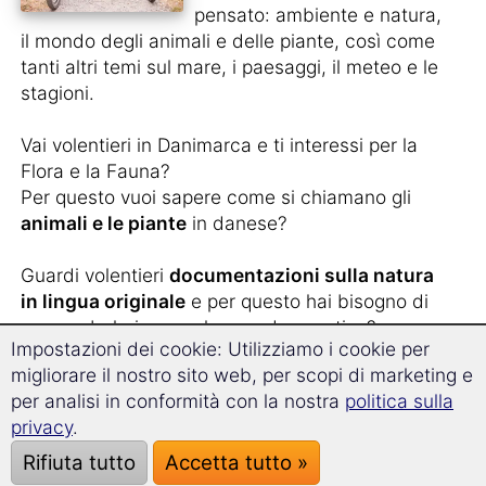
pensato: ambiente e natura,
il mondo degli animali e delle piante, così come
tanti altri temi sul mare, i paesaggi, il meteo e le
stagioni.
Vai volentieri in Danimarca e ti interessi per la
Flora e la Fauna?
Per questo vuoi sapere come si chiamano gli
animali e le piante
in danese?
Guardi volentieri
documentazioni sulla natura
in lingua originale
e per questo hai bisogno di
un vocabolario complesso ed esaustivo?
Impostazioni dei cookie: Utilizziamo i cookie per
migliorare il nostro sito web, per scopi di marketing e
Vuoi conoscere i termini giusti in danese per
per analisi in conformità con la nostra
politica sulla
descrivere un paesaggio come:
isola
,
montagne
privacy
.
oppure
fiumi
?
Rifiuta tutto
Accetta tutto »
Ami la
la cucina proveniente dalla Danimarca
e