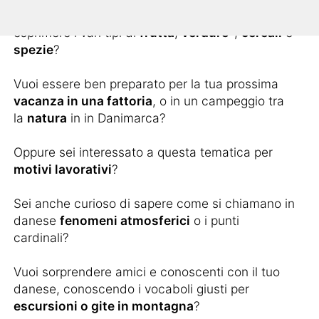
vuoi quindi apprendere tutte le parole esatte per
esprimere i vari tipi di
frutta
,
verdure
-,
cereali
e
spezie
?
Vuoi essere ben preparato per la tua prossima
vacanza in una fattoria
, o in un campeggio tra
la
natura
in in Danimarca?
Oppure sei interessato a questa tematica per
motivi lavorativi
?
Sei anche curioso di sapere come si chiamano in
danese
fenomeni atmosferici
o i punti
cardinali?
Vuoi sorprendere amici e conoscenti con il tuo
danese, conoscendo i vocaboli giusti per
escursioni o gite in montagna
?