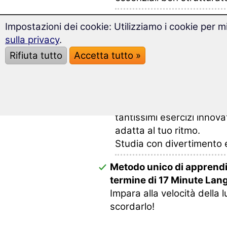
Più di 1.900 parole e mod
Impostazioni dei cookie: Utilizziamo i cookie per mi
in maniera efficace ed id
sulla privacy
.
Rifiuta tutto
Accetta tutto »
Preparati al tuo soggior
specifico multimediale e v
Impara una lingua diverte
Nel corso troverai divers
tantissimi esercizi innova
adatta al tuo ritmo.
Studia con divertimento e
Metodo unico di apprendi
termine di 17 Minute Lan
Impara alla velocità della 
scordarlo!