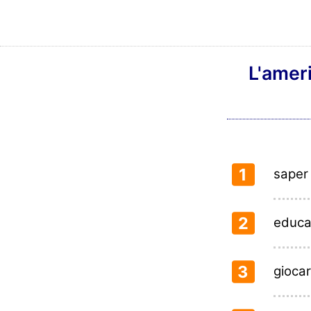
L'ameri
1
saper
2
educa
3
giocar