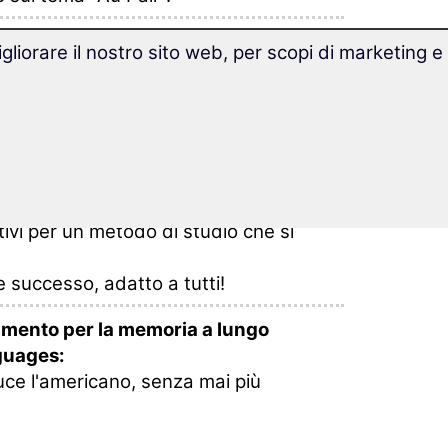
i di dire in americano sono organizzati
gliorare il nostro sito web, per scopi di marketing e
eale per l'apprendimento.
no come Au Pair con un vocabolario
ario!
ndoti!
i metodi di apprendimento, molti test e
tivi per un metodo di studio che si
 successo, adatto a tutti!
mento per la memoria a lungo
guages:
luce l'americano, senza mai più