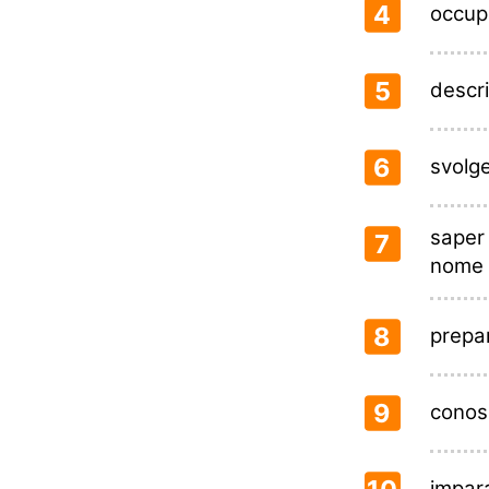
4
occup
5
descri
6
svolg
saper
7
nome
8
prepa
9
conosc
impar