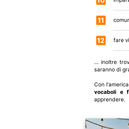
10
11
comuni
12
fare v
... inoltre tr
saranno di gr
Con l'america
vocaboli e f
apprendere.