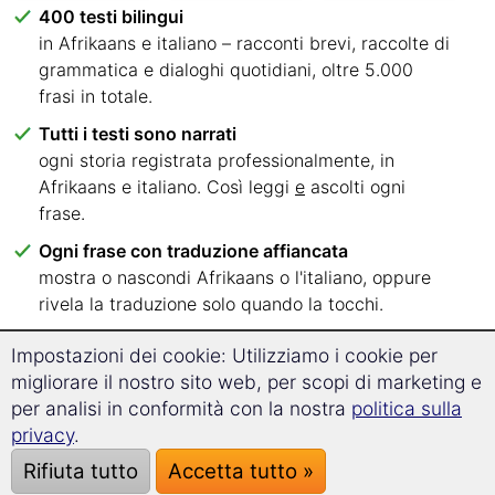
400 testi bilingui
in Afrikaans e italiano – racconti brevi, raccolte di
grammatica e dialoghi quotidiani, oltre 5.000
frasi in totale.
Tutti i testi sono narrati
ogni storia registrata professionalmente, in
Afrikaans e italiano. Così leggi
e
ascolti ogni
frase.
Ogni frase con traduzione affiancata
mostra o nascondi Afrikaans o l'italiano, oppure
rivela la traduzione solo quando la tocchi.
Sei livelli linguistici, ordinati con chiarezza
Impostazioni dei cookie: Utilizziamo i cookie per
dall'A1 al C2 – sai subito da quali testi
migliorare il nostro sito web, per scopi di marketing e
cominciare.
per analisi in conformità con la nostra
politica sulla
Leggi dove vuoi
privacy
.
nel browser su PC, tablet o smartphone. Nessuna
Rifiuta tutto
Accetta tutto »
app, nessuna installazione.