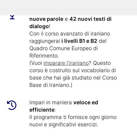
Questo corso online contiene
1.800
nuove parole
e
42 nuovi testi di
dialogo
!
Con il corso avanzato di iraniano
raggiungerai
i livelli B1 e B2
del
Quadro Comune Europeo di
Riferimento.
(Vuoi
imparare l'iraniano
? Questo
corso è costruito sul vocabolario di
base che hai già studiato nel Corso
Base di Iraniano.)
Impari in maniera
veloce ed
efficiente
:
Il programma ti fornisce ogni giorno
nuovi e significativi esercizi.