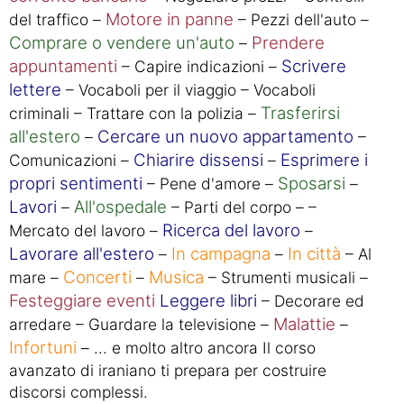
Motore in panne
del traffico –
– Pezzi dell'auto –
Comprare o vendere un'auto
Prendere
–
appuntamenti
Scrivere
– Capire indicazioni –
lettere
– Vocaboli per il viaggio – Vocaboli
Trasferirsi
criminali – Trattare con la polizia –
all'estero
Cercare un nuovo appartamento
–
–
Chiarire dissensi
Esprimere i
Comunicazioni –
–
propri sentimenti
Sposarsi
– Pene d'amore –
–
Lavori
All'ospedale
–
– Parti del corpo – –
Ricerca del lavoro
Mercato del lavoro –
–
Lavorare all'estero
In campagna
In città
–
–
– Al
Concerti
Musica
mare –
–
– Strumenti musicali –
Festeggiare eventi
Leggere libri
– Decorare ed
Malattie
arredare – Guardare la televisione –
–
Infortuni
– ... e molto altro ancora Il corso
avanzato di iraniano ti prepara per costruire
discorsi complessi.