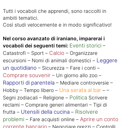
Tutti i vocaboli che apprendi, sono raccolti in
ambiti tematici.
Così studi velocemente e in modo significativo!
Nel corso avanzato di iraniano, imparerai i
Eventi storici
vocaboli dei seguenti temi:
–
Calcio
Catastrofi – Sport –
– Organizzare
Leggere
escursioni – Nomi di animali domestici –
un quotidiano
– Sicurezza – Fare i conti –
Comprare souvenir
– Un giorno allo zoo –
Rapporti di parentela
– Mediare controversie –
Una serata al bar
Hobby – Tempo libero –
– –
Politica
Segni zodiacali – Religione –
Scrivere
reclami – Comprare generi alimentari – Tipi di
Utensili della cucina
Risolvere
frutta –
–
problemi
Aprire un conto
– Fare acquisti online –
corrente bancario
– Negoziare prezzi – Controlli