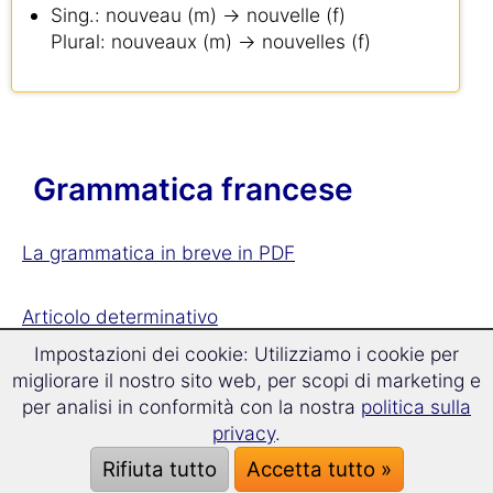
Sing.: nouveau (m) → nouvelle (f)
Plural: nouveaux (m) → nouvelles (f)
Grammatica francese
La grammatica in breve in PDF
Articolo determinativo
Articolo indeterminativo
Impostazioni dei cookie: Utilizziamo i cookie per
migliorare il nostro sito web, per scopi di marketing e
per analisi in conformità con la nostra
politica sulla
Genere di sostantivi
privacy
.
Formazione plurale
Rifiuta tutto
Accetta tutto »