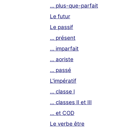
... plus-que-parfait
Le futur
Le passif
... présent
... imparfait
... aoriste
... passé
L'impératif
... classe I
... classes II et III
... et COD
Le verbe être