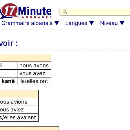
Grammaire albanais
Langues
Niveau
oir :
i
nous avons
vous avez
) kanë
ils/elles ont
ous avions
ous aviez
ls/elles avaient