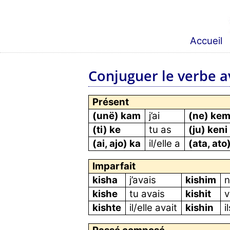
Accueil
Conjuguer le verbe av
Présent
(unë) kam
j’ai
(ne) kem
(ti) ke
tu as
(ju) keni
(ai, ajo) ka
il/elle a
(ata, ato
Imparfait
kisha
j’avais
kishim
n
kishe
tu avais
kishit
v
kishte
il/elle avait
kishin
i