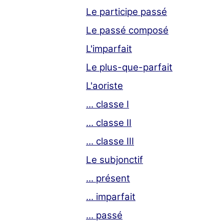
Le participe passé
Le passé composé
L'imparfait
Le plus-que-parfait
L'aoriste
... classe I
... classe II
... classe III
Le subjonctif
... présent
... imparfait
... passé