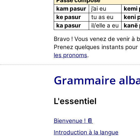
Passé composé
kam pasur
j’ai eu
kemi 
ke pasur
tu as eu
keni 
ka pasur
il/elle a eu
kanë 
Bravo ! Vous venez de venir à 
Prenez quelques instants pour 
les pronoms
.
Grammaire alba
L'essentiel
Bienvenue ! 📔
Introduction à la langue