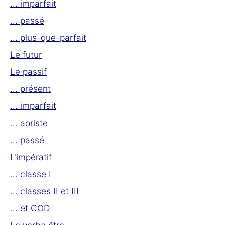
... imparfait
... passé
... plus-que-parfait
Le futur
Le passif
... présent
... imparfait
... aoriste
... passé
L'impératif
... classe I
... classes II et III
... et COD