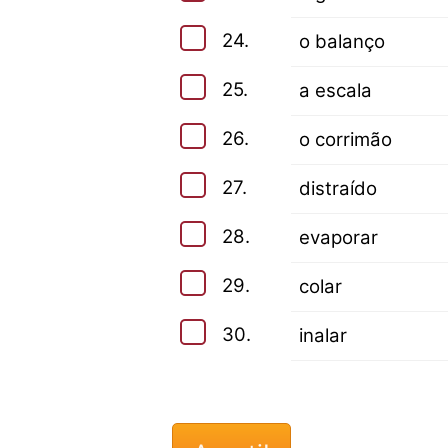
24.
o balanço
25.
a escala
26.
o corrimão
27.
distraído
28.
evaporar
29.
colar
30.
inalar