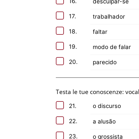
16.
desculpar-se
17.
trabalhador
18.
faltar
19.
modo de falar
20.
parecido
Testa le tue conoscenze: vocabo
21.
o discurso
22.
a alusão
23.
o grossista