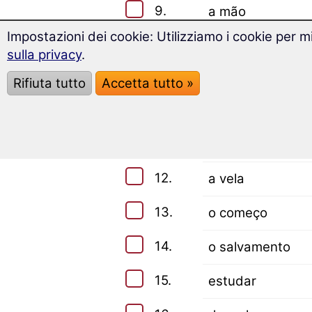
9.
a mão
Impostazioni dei cookie: Utilizziamo i cookie per mi
10.
o nome
sulla privacy
.
Rifiuta tutto
Accetta tutto »
Testa le tue conoscenze: vocab
11.
às vezes
12.
a vela
13.
o começo
14.
o salvamento
15.
estudar