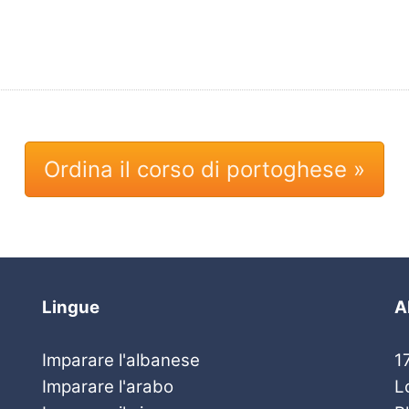
Ordina il corso di portoghese »
Lingue
A
Imparare l'albanese
1
Imparare l'arabo
L