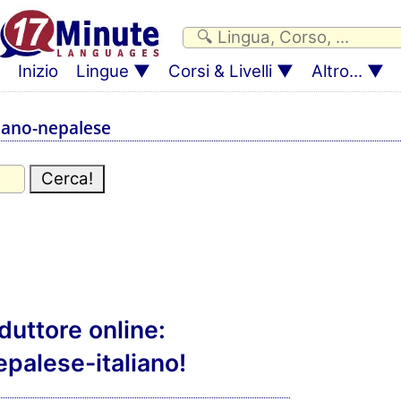
Inizio
Lingue
Corsi & Livelli
Altro...
liano-nepalese
aduttore online:
epalese-italiano!