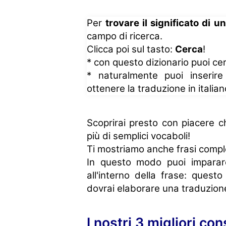
Per
trovare il significato di u
campo di ricerca.
Clicca poi sul tasto:
Cerca
!
* con questo dizionario puoi cerc
* naturalmente puoi inserir
ottenere la traduzione in italian
Scoprirai presto con piacere ch
più di semplici vocaboli!
Ti mostriamo anche frasi comple
In questo modo puoi imparare
all'interno della frase: ques
dovrai elaborare una traduzion
I nostri 3 migliori co