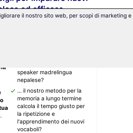
eloce ed efficace
gliorare il nostro sito web, per scopi di marketing e
Lo sapevi che...
... nel nostro corso di lingua
oce
il
ogni vocabolo viene
pronunciato da uno
na
speaker madrelingua
nepalese?
... il nostro metodo per la
e
memoria a lungo termine
lo
calcola il tempo giusto per
tua
la ripetizione e
e
.
l'apprendimento dei nuovi
vocaboli?