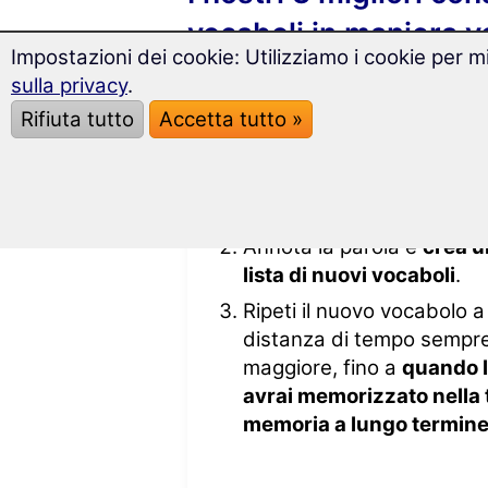
vocaboli in maniera v
Impostazioni dei cookie: Utilizziamo i cookie per mi
sulla privacy
.
Rifiuta tutto
Accetta tutto »
Ripeti più volte ad alta v
nuovo vocabolo
.
Annota la parola e
crea u
lista di nuovi vocaboli
.
Ripeti il nuovo vocabolo a
distanza di tempo sempr
maggiore, fino a
quando 
avrai memorizzato nella 
memoria a lungo termin