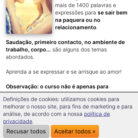
mais de 1400 palavras e
expressões para
se sair bem
na paquera ou no
relacionamento
.
Saudação, primeiro contacto, no ambiente de
trabalho, corpo...
são alguns dos temas
abordados.
Aprenda a se expressar e se arrisque ao amor!
Observação: o curso não é apenas para
solteiros e solteiras!
Definições de cookies: utilizamos cookies para
melhorar o nosso site, para fins de marketing e para
análise, de acordo com a nossa
política de
Você acabou de
conhecer
privacidade
.
alguém na Suécia
e não
Recusar todos
Aceitar todos »
quer perder contacto?