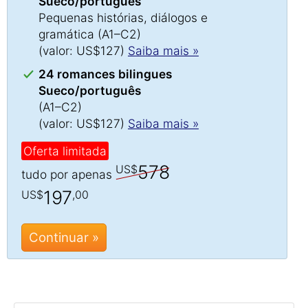
Sueco/português
Pequenas histórias, diálogos e
gramática (A1–C2)
(valor: US$127)
Saiba mais »
24 romances bilingues
Sueco/português
(A1–C2)
(valor: US$127)
Saiba mais »
Oferta limitada
578
US$
tudo por apenas
197
US$
,00
Continuar »