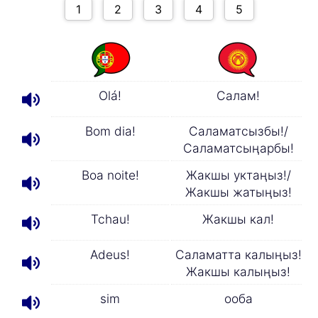
Olá!
Салам!
Bom dia!
Саламатсызбы!/
Саламатсыңарбы!
Boa noite!
Жакшы уктаңыз!/
Жакшы жатыңыз!
Tchau!
Жакшы кал!
Adeus!
Саламатта калыңыз!
Жакшы калыңыз!
sim
ооба