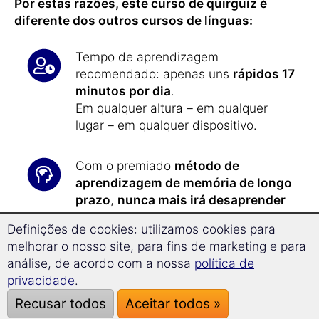
Por estas razões, este curso de quirguiz é
diferente dos outros cursos de línguas:
Tempo de aprendizagem
recomendado: apenas uns
rápidos 17
minutos por dia
.
Em qualquer altura – em qualquer
lugar – em qualquer dispositivo.
Com o premiado
método de
aprendizagem de memória de longo
prazo
,
nunca mais irá desaprender
quirguiz.
Definições de cookies: utilizamos cookies para
melhorar o nosso site, para fins de marketing e para
Com a nova
tecnologia
análise, de acordo com a nossa
política de
Superlearning
,
progredirá 32,9%
privacidade
.
mais rapidamente
e a sua
Recusar todos
Aceitar todos »
capacidade de retenção dos