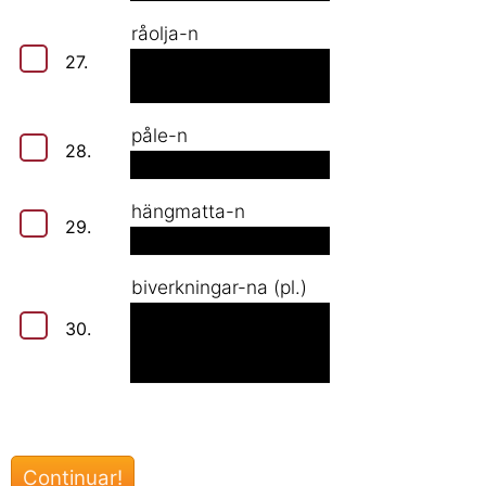
råolja-n
27.
påle-n
28.
hängmatta-n
29.
biverkningar-na (pl.)
30.