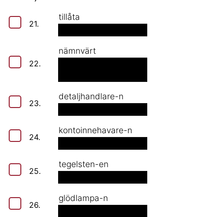
tillåta
21.
nämnvärt
22.
detaljhandlare-n
23.
kontoinnehavare-n
24.
tegelsten-en
25.
glödlampa-n
26.