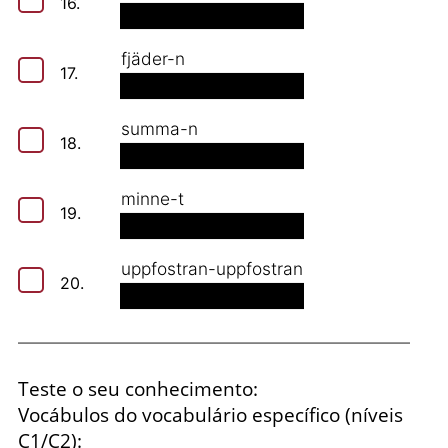
16.
fjäder-n
17.
summa-n
18.
minne-t
19.
uppfostran-uppfostran
20.
Teste o seu conhecimento:
Vocábulos do vocabulário específico (níveis
C1/C2):