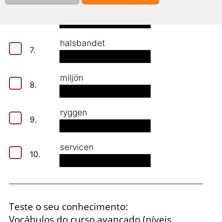
kläderna
6.
halsbandet
7.
miljön
8.
ryggen
9.
servicen
10.
Teste o seu conhecimento:
Vocábulos do curso avançado (níveis