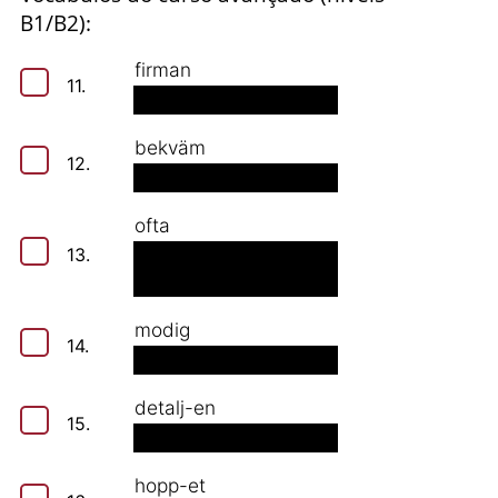
B1/B2):
firman
11.
bekväm
12.
ofta
13.
modig
14.
detalj-en
15.
hopp-et