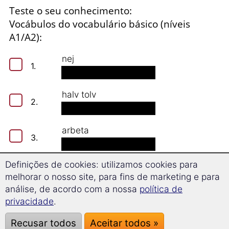
Teste o seu conhecimento:
Vocábulos do vocabulário básico (níveis
A1/A2):
nej
1.
halv tolv
2.
arbeta
3.
Definições de cookies: utilizamos cookies para
artig
4.
melhorar o nosso site, para fins de marketing e para
análise, de acordo com a nossa
política de
privacidade
.
fascinerande
5.
Recusar todos
Aceitar todos »