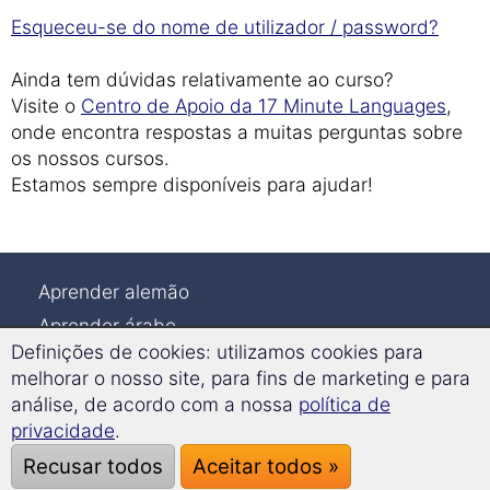
Esqueceu-se do nome de utilizador / password?
Ainda tem dúvidas relativamente ao curso?
Visite o
Centro de Apoio da 17 Minute Languages
,
onde encontra respostas a muitas perguntas sobre
os nossos cursos.
Estamos sempre disponíveis para ajudar!
Aprender alemão
Aprender árabe
Definições de cookies: utilizamos cookies para
Aprender coreano
melhorar o nosso site, para fins de marketing e para
Aprender francês
análise, de acordo com a nossa
política de
Aprender holandês
privacidade
.
Aprender húngaro
Recusar todos
Aceitar todos »