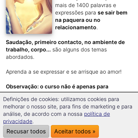
mais de 1400 palavras e
expressões para
se sair bem
na paquera ou no
relacionamento
.
Saudação, primeiro contacto, no ambiente de
trabalho, corpo...
são alguns dos temas
abordados.
Aprenda a se expressar e se arrisque ao amor!
Observação: o curso não é apenas para
solteiros e solteiras!
Definições de cookies: utilizamos cookies para
melhorar o nosso site, para fins de marketing e para
análise, de acordo com a nossa
política de
Você acabou de
conhecer
privacidade
.
alguém na República
Recusar todos
Aceitar todos »
Checa
e não quer perder