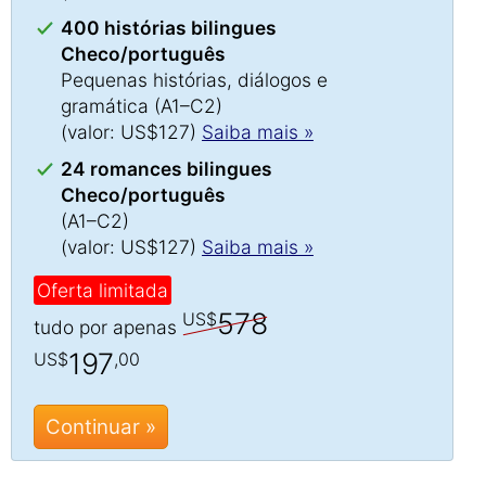
400 histórias bilingues
Checo/português
Pequenas histórias, diálogos e
gramática (A1–C2)
(valor: US$127)
Saiba mais »
24 romances bilingues
Checo/português
(A1–C2)
(valor: US$127)
Saiba mais »
Oferta limitada
578
US$
tudo por apenas
197
US$
,00
Continuar »