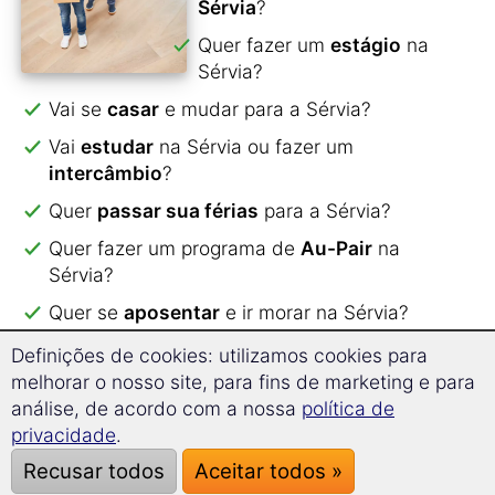
Sérvia
?
Quer fazer um
estágio
na
Sérvia?
Vai se
casar
e mudar para a Sérvia?
Vai
estudar
na Sérvia ou fazer um
intercâmbio
?
Quer
passar sua férias
para a Sérvia?
Quer fazer um programa de
Au-Pair
na
Sérvia?
Quer se
aposentar
e ir morar na Sérvia?
Definições de cookies: utilizamos cookies para
Com o nosso curso você aprende
mais de 2000
melhorar o nosso site, para fins de marketing e para
palavras e expressões
.
análise, de acordo com a nossa
política de
Todo o conteúdo do curso foi dividido em temas
privacidade
.
para otimizar o aprendizado.
Recusar todos
Aceitar todos »