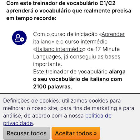
Com este treinador de vocabulário C1/C2
aprenderá o vocabulário que realmente precisa
em tempo recorde:
Com o curso de iniciação «
Aprender
italiano
» e o curso intermédio
«
Italiano intermédio
» da 17 Minute
Languages, já conseguiu as bases
importante.
Este treinador de vocabulário
alarga
o seu vocabulário de italiano com
2100 palavras
.
Definições de cookies: utilizamos cookies para
Com apenas
17 minutos de tempo de
melhorar o nosso site, para fins de marketing e para
aprendizagem por dia
, aprenderá de
análise, de acordo com a nossa
política de
forma eficiente e orientada.
privacidade
.
Após cerca de 40 horas de
Recusar todos
Aceitar todos »
aprendizagem
, atingirá os
níveis C1