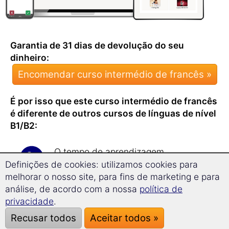
Garantia de 31 dias de devolução do seu
dinheiro:
Encomendar curso intermédio de francês »
É por isso que este curso intermédio de francês
é diferente de outros cursos de línguas de nível
B1/B2:
O tempo de aprendizagem
recomendado é de apenas
17
Definições de cookies: utilizamos cookies para
minutos por dia
.
melhorar o nosso site, para fins de marketing e para
Ficará surpreendido/a com a rapidez
análise, de acordo com a nossa
política de
e eficiência com que
expande o seu
privacidade
.
vocabulário
com este curso!
Recusar todos
Aceitar todos »
O curso intermédio ensina-lhe
mais