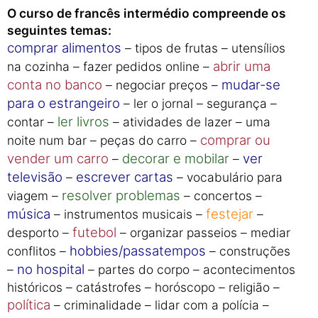
O curso de francês intermédio compreende os
seguintes temas:
comprar alimentos
– tipos de frutas – utensílios
abrir uma
na cozinha – fazer pedidos online –
conta no banco
mudar-se
– negociar preços –
para o estrangeiro
– ler o jornal – segurança –
ler livros
contar –
– atividades de lazer – uma
comprar ou
noite num bar – peças do carro –
vender um carro
decorar e mobilar
ver
–
–
televisão
escrever cartas
–
– vocabulário para
resolver problemas
viagem –
– concertos –
música
festejar
– instrumentos musicais –
–
futebol
desporto –
– organizar passeios – mediar
hobbies/passatempos
conflitos –
– construções
no hospital
–
– partes do corpo – acontecimentos
históricos – catástrofes – horóscopo – religião –
política
– criminalidade – lidar com a polícia –