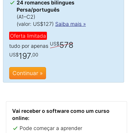
24 romances bilingues
Persa/português
(A1–C2)
(valor: US$127)
Saiba mais »
Oferta limitada
578
US$
tudo por apenas
197
US$
,00
Continuar »
Vai receber o software como um curso
online:
Pode começar a aprender