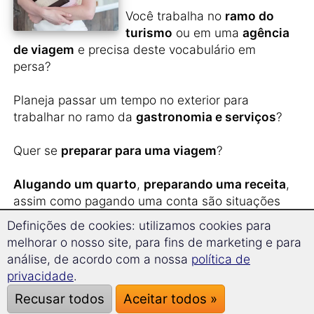
Você trabalha no
ramo do
turismo
ou em uma
agência
de viagem
e precisa deste vocabulário em
persa?
Planeja passar um tempo no exterior para
trabalhar no ramo da
gastronomia e serviços
?
Quer se
preparar para uma viagem
?
Alugando um quarto
,
preparando uma receita
,
assim como pagando uma conta são situações
que você encontra no curso.
Definições de cookies: utilizamos cookies para
Quer formular uma reclamação ou
fazer uma
melhorar o nosso site, para fins de marketing e para
excursão e ir às compras
?
análise, de acordo com a nossa
política de
Gosta de
cozinhar
ou ler
receitas estrangeiras
privacidade
.
em persa?
Recusar todos
Aceitar todos »