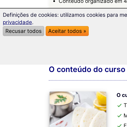
Conteúdo organizado em 4
Diversos métodos de apren
Definições de cookies: utilizamos cookies para me
Versão actualizada em 20
privacidade
.
Compatível com Windows /
Recusar todos
Aceitar todos »
O conteúdo do curso
O c
T
M
E