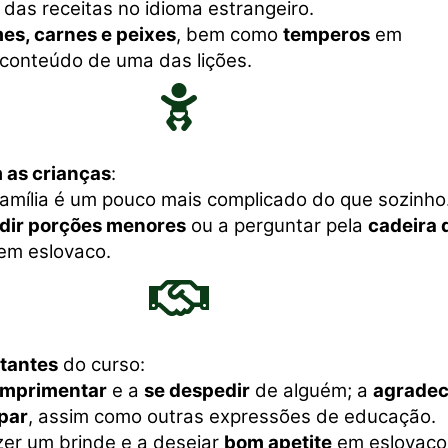
das receitas no idioma estrangeiro.
es, carnes e peixes
, bem como
temperos
em
 conteúdo de uma das lições.
 as crianças
:
família é um pouco mais complicado do que sozinho
dir porções menores
ou a perguntar pela
cadeira 
em eslovaco.
tantes
do curso:
mprimentar
e a
se despedir
de alguém; a
agradec
par
, assim como outras expressões de educação.
zer um brinde e a desejar
bom apetite
em eslovaco