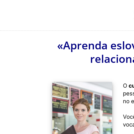
«Aprenda eslov
relacion
O
c
pess
no e
Voc
voc