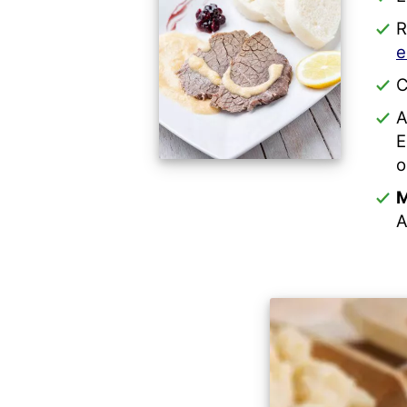
R
e
C
A
E
o
M
A