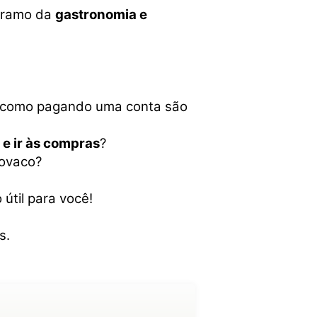
o ramo da
gastronomia e
m como pagando uma conta são
e ir às compras
?
ovaco?
útil para você!
s.