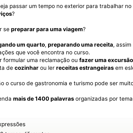
eja passar um tempo no exterior para trabalhar n
viços
?
r se
preparar para uma viagem
?
gando um quarto
,
preparando uma receita
, assi
ações que você encontra no curso.
r formular uma reclamação ou
fazer uma excursão 
ta de
cozinhar
ou ler
receitas estrangeiras
em esl
o o curso de gastronomia e turismo pode ser muito 
enda
mais de 1400 palavras
organizadas por tema
expressões