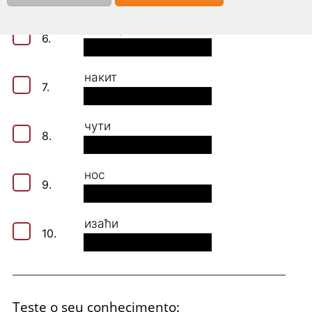
наочаре
6.
накит
7.
чути
8.
нос
9.
изаћи
10.
Teste o seu conhecimento: