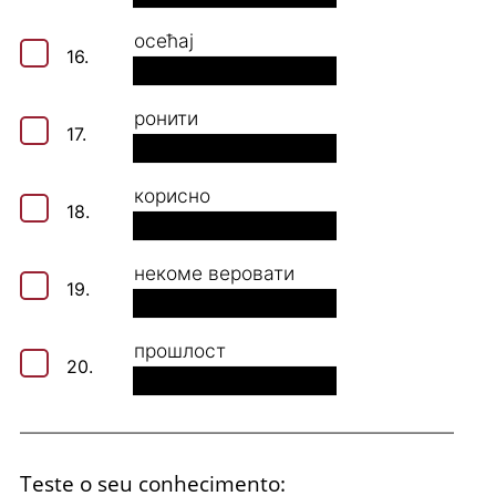
осећај
16.
ронити
17.
корисно
18.
некоме веровати
19.
прошлост
20.
Teste o seu conhecimento: