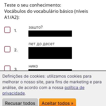
Teste o seu conhecimento:
Vocábulos do vocabulário básico (níveis
A1/A2):
зашто?
1.
пет до десет
2.
нико
3.
Definições de cookies: utilizamos cookies para
melhorar o nosso site, para fins de marketing e para
можда
4.
análise, de acordo com a nossa
política de
privacidade
.
досадан
5.
Recusar todos
Aceitar todos »