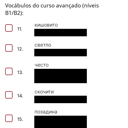
Vocábulos do curso avançado (níveis
B1/B2):
кишовито
11.
светло
12.
често
13.
скочити
14.
позадина
15.