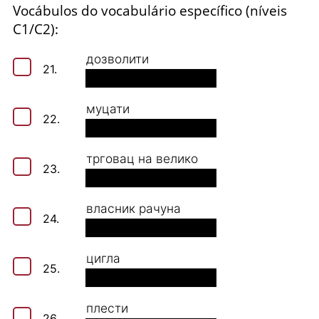
Vocábulos do vocabulário específico (níveis
C1/C2):
дозволити
21.
муцати
22.
трговац на велико
23.
власник рачуна
24.
цигла
25.
плести
26.