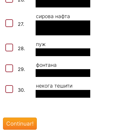
сирова нафта
27.
пуж
28.
фонтана
29.
некога тешити
30.