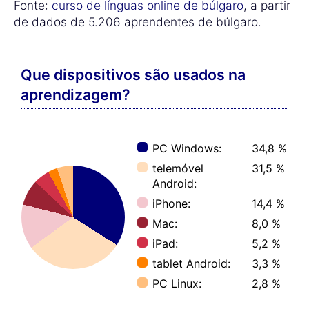
Fonte:
curso de línguas online de búlgaro
, a partir
de dados de 5.206 aprendentes de búlgaro.
Que dispositivos são usados na
aprendizagem?
PC Windows:
34,8 %
telemóvel
31,5 %
Android:
iPhone:
14,4 %
Mac:
8,0 %
iPad:
5,2 %
tablet Android:
3,3 %
PC Linux:
2,8 %