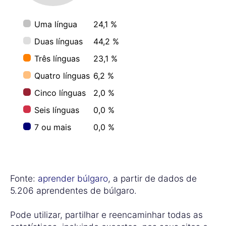
Uma língua
24,1 %
Duas línguas
44,2 %
Três línguas
23,1 %
Quatro línguas
6,2 %
Cinco línguas
2,0 %
Seis línguas
0,0 %
7 ou mais
0,0 %
Fonte:
aprender búlgaro
, a partir de dados de
5.206 aprendentes de búlgaro.
Pode utilizar, partilhar e reencaminhar todas as