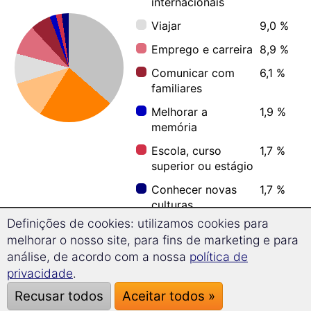
internacionais
Viajar
9,0 %
Emprego e carreira
8,9 %
Comunicar com
6,1 %
familiares
Melhorar a
1,9 %
memória
Escola, curso
1,7 %
superior ou estágio
Conhecer novas
1,7 %
culturas
Definições de cookies: utilizamos cookies para
melhorar o nosso site, para fins de marketing e para
análise, de acordo com a nossa
política de
privacidade
Qual a idade das pessoas que
.
aprendem búlgaro?
Recusar todos
Aceitar todos »