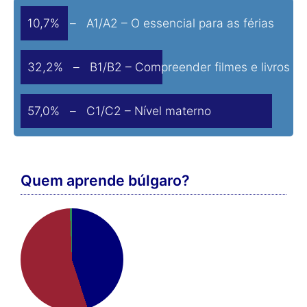
10,7% – A1/A2 – O essencial para as férias
32,2% – B1/B2 – Compreender filmes e livros
57,0% – C1/C2 – Nível materno
Quem aprende búlgaro?