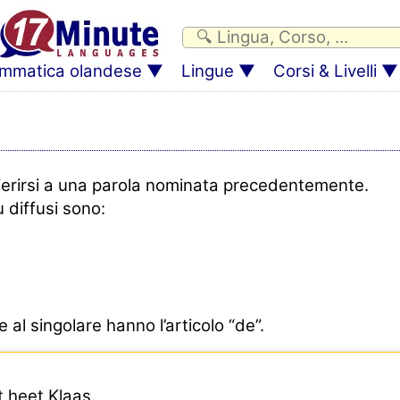
mmatica olandese
Lingue
Corsi & Livelli
riferirsi a una parola nominata precedentemente.
ù diffusi sono:
e al singolare hanno l’articolo “de”.
t heet Klaas.