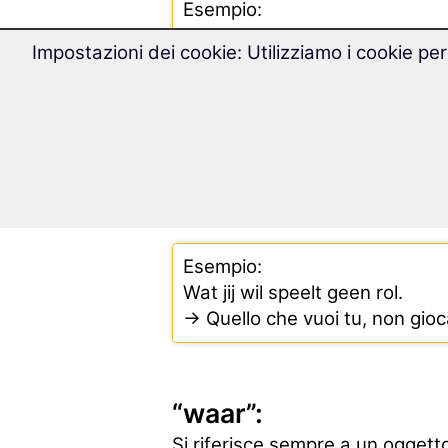
Esempio:
Wie graag wil kan nu naar hui
Impostazioni dei cookie: Utilizziamo i cookie per
→ Chi desidera, può andare a
“wat”:
Si riferisce sempre a cose e ogg
Si utilizza in frasi relative senz
Esempio:
Wat jij wil speelt geen rol.
→ Quello che vuoi tu, non gioc
“waar”:
Si riferisce sempre a un ogget