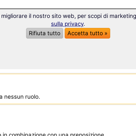
s gaan.
 migliorare il nostro sito web, per scopi di marketin
 casa.
sulla privacy
.
Rifiuta tutto
Accetta tutto »
etti.
a parola di riferimento.
a nessun ruolo.
to in combinazione con una preposizione.